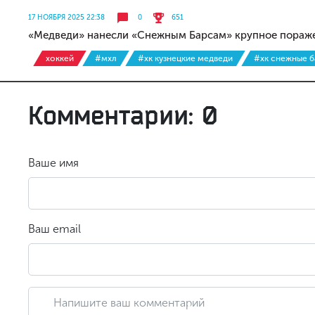
17 НОЯБРЯ 2025 22:38
0
651
«Медведи» нанесли «Снежным Барсам» крупное пораж
хоккей
#мхл
#хк кузнецкие медведи
#хк снежные 
Комментарии: 0
Ваше имя
Ваш email