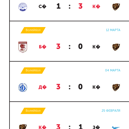
1
:
3
С�
К�
Волейбол
12 МАРТА
3
:
0
Б�
К�
Волейбол
04 МАРТА
3
:
0
Д�
К�
Волейбол
25 ФЕВРАЛЯ
3
:
1
К�
З�