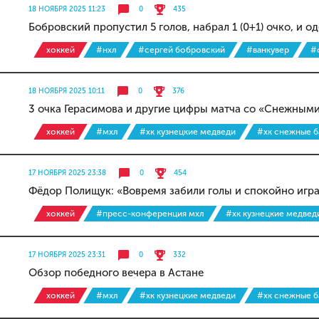
18 НОЯБРЯ 2025 11:23
0
435
Бобровский пропустил 5 голов, набрал 1 (0+1) очко, и 
хоккей
#нхл
#сергей бобровский
#ванкувер
#
18 НОЯБРЯ 2025 10:11
0
376
3 очка Герасимова и другие цифры матча со «Снежным
хоккей
#мхл
#хк кузнецкие медведи
#хк снежные 
17 НОЯБРЯ 2025 23:38
0
454
Фёдор Полищук: «Вовремя забили голы и спокойно игр
хоккей
#пресс-конференция мхл
#хк кузнецкие медвед
17 НОЯБРЯ 2025 23:31
0
332
Обзор победного вечера в Астане
хоккей
#мхл
#хк кузнецкие медведи
#хк снежные 