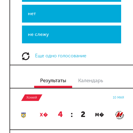
нет
не слежу
Еще одно голосование
Результаты
Календарь
Хоккей
10 МАЯ
4
:
2
Х�
М�