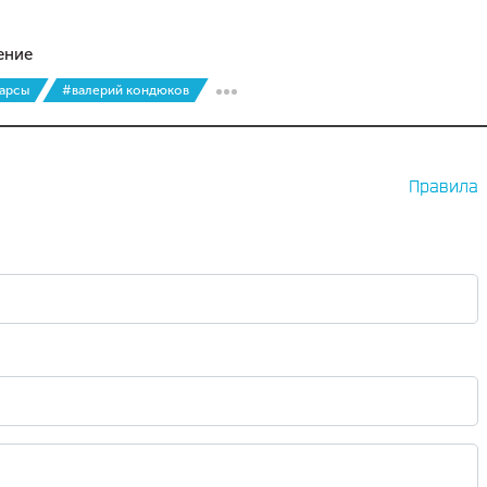
ение
барсы
#валерий кондюков
Правила