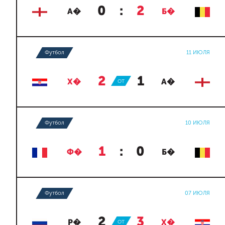
0
:
2
А�
Б�
Футбол
11 ИЮЛЯ
2
:
1
Х�
ОТ
А�
Футбол
10 ИЮЛЯ
1
:
0
Ф�
Б�
Футбол
07 ИЮЛЯ
2
:
3
Р�
ОТ
Х�