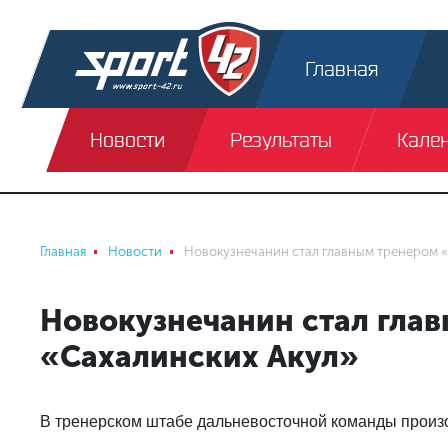
Главная
Новости
Результаты
Кале
Главная
Новости
Новокузнечанин стал главным тренером «
Новокузнечанин стал гла
«Сахалинских Акул»
В тренерском штабе дальневосточной команды произ