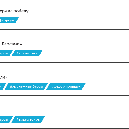
одержал победу
флорида
и Барсами»
барсы
#статистика
али»
и
#хк снежные барсы
#федор полищук
барсы
#видео голов