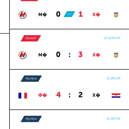
0
:
1
М�
ОТ
Х�
Хоккей
27 АПРЕЛЯ
0
:
3
М�
Х�
Футбол
15 ИЮЛЯ
4
:
2
Ф�
Х�
Футбол
14 ИЮЛЯ