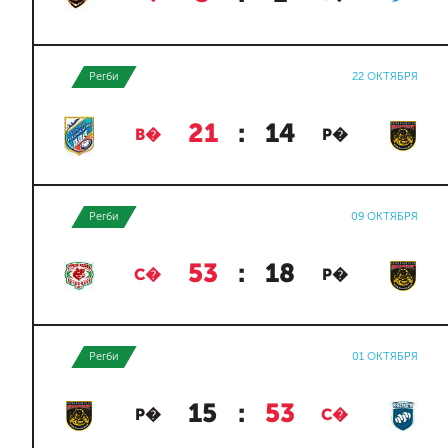
Регби
22 ОКТЯБРЯ
21
:
14
В�
Р�
Регби
09 ОКТЯБРЯ
53
:
18
С�
Р�
Регби
01 ОКТЯБРЯ
15
:
53
Р�
С�