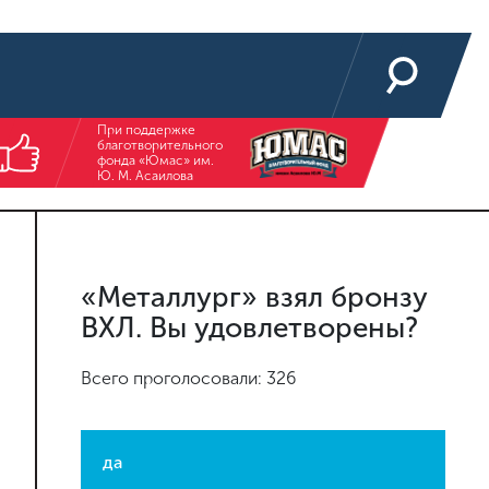
При поддержке
благотворительного
фонда «Юмас» им.
Ю. М. Асаилова
«Металлург» взял бронзу
ВХЛ. Вы удовлетворены?
Всего проголосовали: 326
да