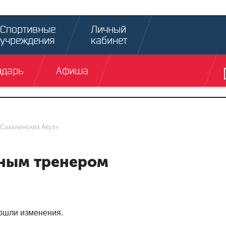
Спортивные
Личный
учреждения
кабинет
ндарь
Афиша
Сахалинских Акул»
вным тренером
ошли изменения.