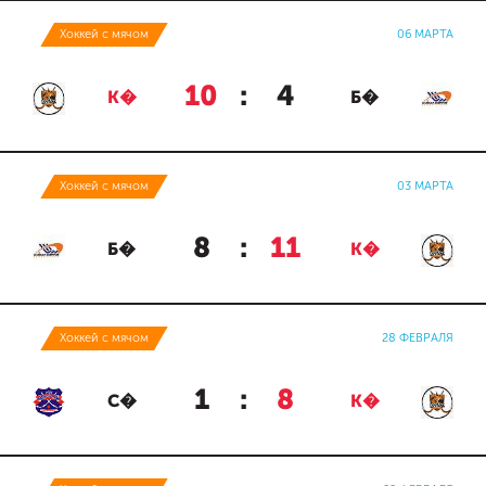
Хоккей с мячом
06 МАРТА
10
:
4
К�
Б�
Хоккей с мячом
03 МАРТА
8
:
11
Б�
К�
Хоккей с мячом
28 ФЕВРАЛЯ
1
:
8
С�
К�