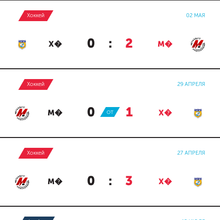
Хоккей
02 МАЯ
0
:
2
Х�
М�
Хоккей
29 АПРЕЛЯ
0
:
1
М�
ОТ
Х�
Хоккей
27 АПРЕЛЯ
0
:
3
М�
Х�