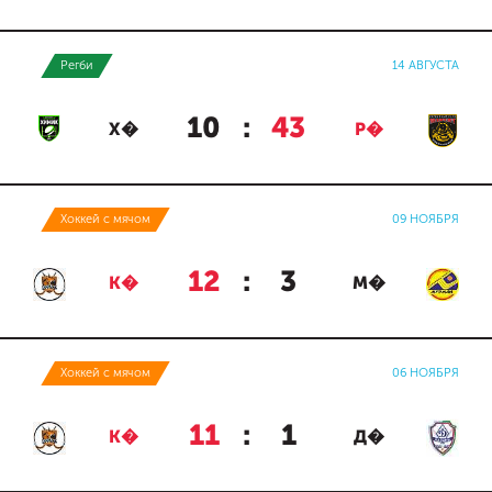
Регби
14 АВГУСТА
10
:
43
Х�
Р�
Хоккей с мячом
09 НОЯБРЯ
12
:
3
К�
М�
Хоккей с мячом
06 НОЯБРЯ
11
:
1
К�
Д�