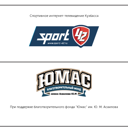
Спортивное интернет-телевидение Кузбасса
При поддержке благотворительного фонда "Юмас" им. Ю. М. Асаилова