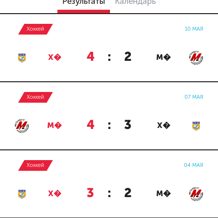
Результаты
Календарь
Хоккей
10 МАЯ
4
:
2
Х�
М�
Хоккей
07 МАЯ
4
:
3
М�
Х�
Хоккей
04 МАЯ
3
:
2
Х�
М�