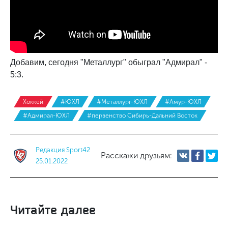
Добавим, сегодня "Металлург" обыграл "Адмирал" -
5:3.
Хоккей
#ЮХЛ
#Металлург-ЮХЛ
#Амур-ЮХЛ
#Адмирал-ЮХЛ
#первенство Сибирь-Дальний Восток
Редакция Sport42
Расскажи друзьям:
25.01.2022
Читайте далее