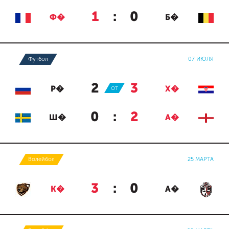
1
:
0
Ф�
Б�
Футбол
07 ИЮЛЯ
2
:
3
Р�
ОТ
Х�
0
:
2
Ш�
А�
Волейбол
25 МАРТА
3
:
0
К�
А�