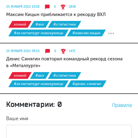
25 ЯНВАРЯ 2022 10:28
0
1838
Максим Кицын приближается к рекорду ВХЛ
хоккей
#вхл
#статистика
#хк металлург новокузнецк
#максим кицын
25 ЯНВАРЯ 2022 09:55
0
1471
Денис Синягин повторил командный рекорд сезона
в «Металлурге»
хоккей
#вхл
#статистика
#хк металлург новокузнецк
#денис синягин
Комментарии: 0
Правила
Ваше имя