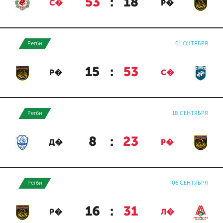
53
:
18
С�
Р�
Регби
01 ОКТЯБРЯ
15
:
53
Р�
С�
Регби
18 СЕНТЯБРЯ
8
:
23
Д�
Р�
Регби
06 СЕНТЯБРЯ
16
:
31
Р�
Л�