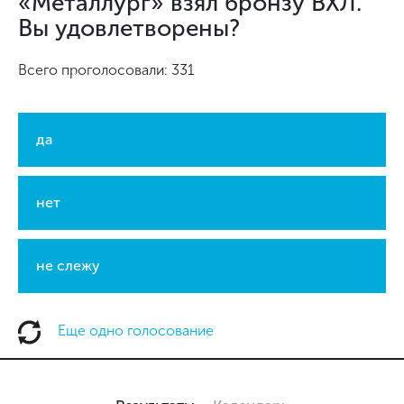
«Металлург» взял бронзу ВХЛ.
Вы удовлетворены?
Всего проголосовали: 331
да
нет
не слежу
Еще одно голосование