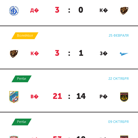
3
:
0
Д�
К�
Волейбол
25 ФЕВРАЛЯ
3
:
1
К�
З�
Регби
22 ОКТЯБРЯ
21
:
14
В�
Р�
Регби
09 ОКТЯБРЯ