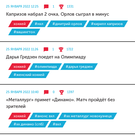
25 ЯНВАРЯ 2022 12:25
1
1331
Капризов набрал 2 очка, Орлов сыграл в минус
хоккей
#нхл
#дмитрий орлов
#кирилл капризов
#вашингтон
25 ЯНВАРЯ 2022 11:26
1
1722
Дарья Гредзен поедет на Олимпиаду
хоккей
#олимпиада
#дарья гредзен
#женский хоккей
25 ЯНВАРЯ 2022 10:40
0
1397
«Металлург» примет «Динамо». Матч пройдёт без
зрителей
хоккей
#анонс вхл
#хк металлург новокузнецк
#хк динамо (спб)
#вхл