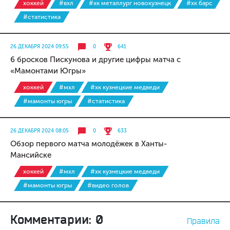
хоккей
#вхл
#хк металлург новокузнецк
#хк барс
#статистика
26 ДЕКАБРЯ 2024 09:55
0
641
6 бросков Пискунова и другие цифры матча с
«Мамонтами Югры»
хоккей
#мхл
#хк кузнецкие медведи
#мамонты югры
#статистика
26 ДЕКАБРЯ 2024 08:05
0
633
Обзор первого матча молодёжек в Ханты-
Мансийске
хоккей
#мхл
#хк кузнецкие медведи
#мамонты югры
#видео голов
Комментарии: 0
Правила