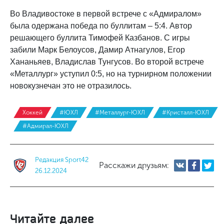
Во Владивостоке в первой встрече с «Адмиралом»
была одержана победа по буллитам – 5:4. Автор
решающего буллита Тимофей Казбанов. С игры
забили Марк Белоусов, Дамир Атнагулов, Егор
Хананьяев, Владислав Тунгусов. Во второй встрече
«Металлург» уступил 0:5, но на турнирном положении
новокузнечан это не отразилось.
Хоккей
#ЮХЛ
#Металлург-ЮХЛ
#Кристалл-ЮХЛ
#Адмирал-ЮХЛ
Редакция Sport42
Расскажи друзьям:
26.12.2024
Читайте далее