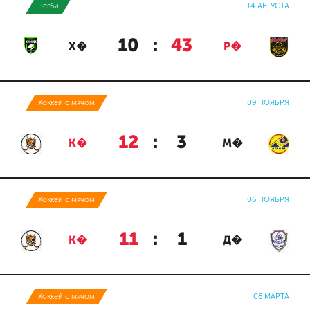
Регби
14 АВГУСТА
10
:
43
Х�
Р�
Хоккей с мячом
09 НОЯБРЯ
12
:
3
К�
М�
Хоккей с мячом
06 НОЯБРЯ
11
:
1
К�
Д�
Хоккей с мячом
06 МАРТА