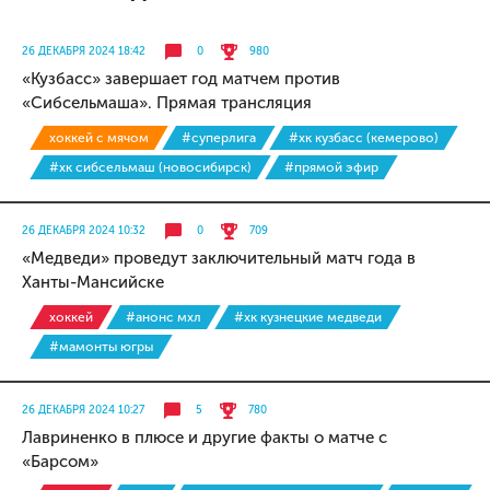
26 ДЕКАБРЯ 2024 18:42
0
980
«Кузбасс» завершает год матчем против
«Сибсельмаша». Прямая трансляция
хоккей с мячом
#суперлига
#хк кузбасс (кемерово)
#хк сибсельмаш (новосибирск)
#прямой эфир
26 ДЕКАБРЯ 2024 10:32
0
709
«Медведи» проведут заключительный матч года в
Ханты-Мансийске
хоккей
#анонс мхл
#хк кузнецкие медведи
#мамонты югры
26 ДЕКАБРЯ 2024 10:27
5
780
Лавриненко в плюсе и другие факты о матче с
«Барсом»