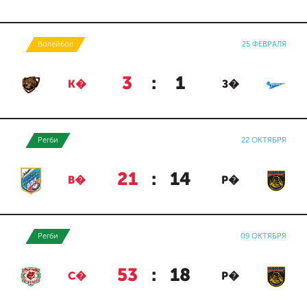
Волейбол
25 ФЕВРАЛЯ
3
:
1
К�
З�
Регби
22 ОКТЯБРЯ
21
:
14
В�
Р�
Регби
09 ОКТЯБРЯ
53
:
18
С�
Р�