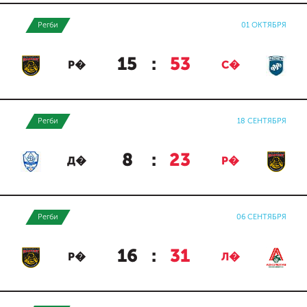
Регби
01 ОКТЯБРЯ
15
:
53
Р�
С�
Регби
18 СЕНТЯБРЯ
8
:
23
Д�
Р�
Регби
06 СЕНТЯБРЯ
16
:
31
Р�
Л�