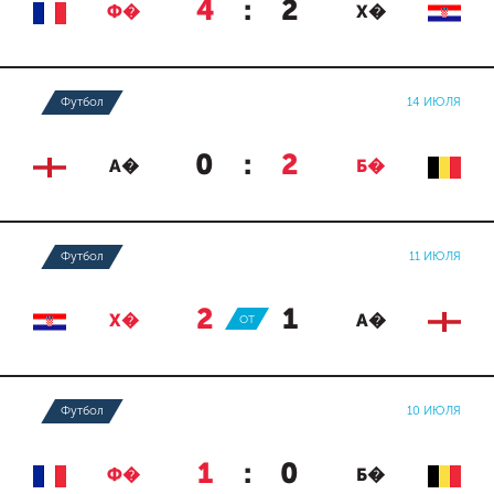
4
:
2
Ф�
Х�
Футбол
14 ИЮЛЯ
0
:
2
А�
Б�
Футбол
11 ИЮЛЯ
2
:
1
Х�
ОТ
А�
Футбол
10 ИЮЛЯ
1
:
0
Ф�
Б�