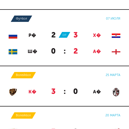
Футбол
07 ИЮЛЯ
2
:
3
Р�
ОТ
Х�
0
:
2
Ш�
А�
Волейбол
25 МАРТА
3
:
0
К�
А�
Волейбол
20 МАРТА