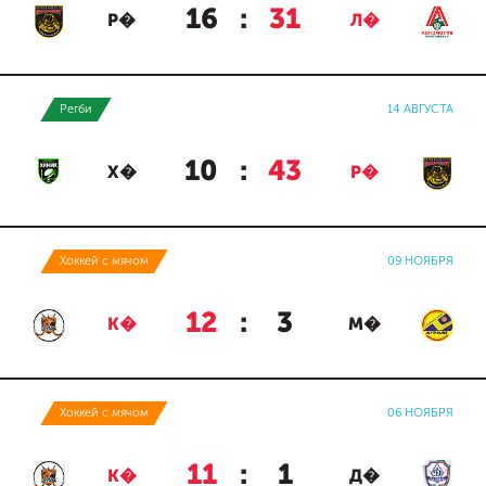
16
:
31
Р�
Л�
Регби
14 АВГУСТА
10
:
43
Х�
Р�
Хоккей с мячом
09 НОЯБРЯ
12
:
3
К�
М�
Хоккей с мячом
06 НОЯБРЯ
11
:
1
К�
Д�