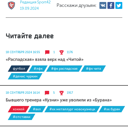
Редакция Sport42
Расскажи друзьям:
19.09.2024
Читайте далее
18 СЕНТЯБРЯ 2024 16:55
1
1176
«Распадская» взяла верх над «Читой»
футбол
#лфк
#фк распадская
#фк чита
#денис чуркин
18 СЕНТЯБРЯ 2024 16:14
5
1917
Бывшего тренера «Кузни» уже уволили из «Бурана»
хоккей
#вхл
#хк металлург новокузнецк
#хк буран
#отставки