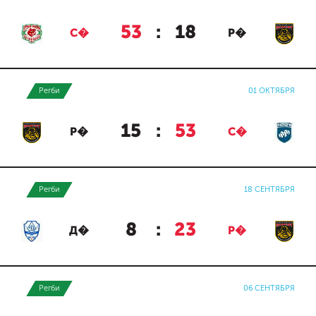
53
:
18
С�
Р�
Регби
01 ОКТЯБРЯ
15
:
53
Р�
С�
Регби
18 СЕНТЯБРЯ
8
:
23
Д�
Р�
Регби
06 СЕНТЯБРЯ