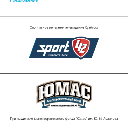
предложение
Спортивное интернет-телевидение Кузбасса
При поддержке благотворительного фонда "Юмас" им. Ю. М. Асаилова