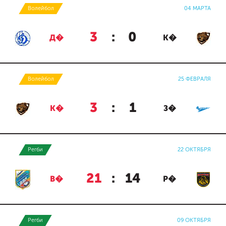
Волейбол
04 МАРТА
3
:
0
Д�
К�
Волейбол
25 ФЕВРАЛЯ
3
:
1
К�
З�
Регби
22 ОКТЯБРЯ
21
:
14
В�
Р�
Регби
09 ОКТЯБРЯ