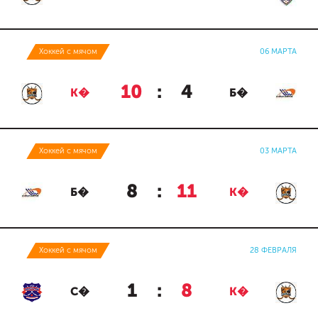
Хоккей с мячом
06 МАРТА
10
:
4
К�
Б�
Хоккей с мячом
03 МАРТА
8
:
11
Б�
К�
Хоккей с мячом
28 ФЕВРАЛЯ
1
:
8
С�
К�