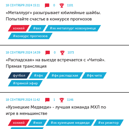
18 СЕНТЯБРЯ 2024 15:11
0
1101
«Металлург» разыгрывает юбилейные шайбы.
Попытайте счастье в конкурсе прогнозов
хоккей
#вхл
#хк металлург новокузнецк
#конкурс прогнозов
18 СЕНТЯБРЯ 2024 14:39
0
1073
«Распадская» на выезде встречается с «Читой».
Прямая трансляция
футбол
#лфк
#фк распадская
#фк чита
#прямой эфир
18 СЕНТЯБРЯ 2024 11:42
1
1146
«Кузнецкие Медведи» - лучшая команда МХЛ по
игре в меньшинстве
хоккей
#мхл
#хк кузнецкие медведи
#хк реактор