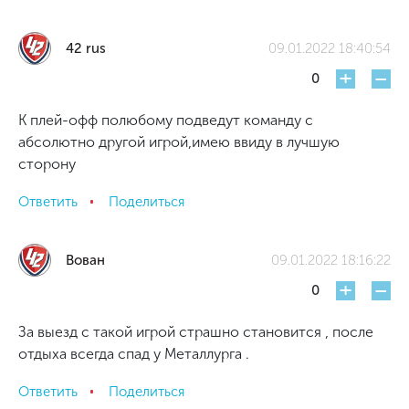
42 rus
09.01.2022 18:40:54
+
-
0
К плей-офф полюбому подведут команду с
абсолютно другой игрой,имею ввиду в лучшую
сторону
Ответить
Поделиться
Вован
09.01.2022 18:16:22
+
-
0
За выезд с такой игрой страшно становится , после
отдыха всегда спад у Металлурга .
Ответить
Поделиться