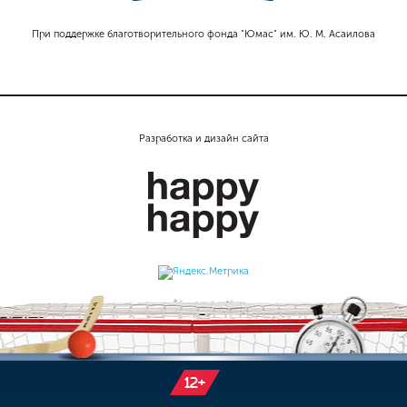
При поддержке благотворительного фонда "Юмас" им. Ю. М. Асаилова
Разработка и дизайн сайта
12+