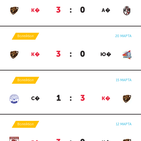
3
:
0
К�
А�
Волейбол
20 МАРТА
3
:
0
К�
Ю�
Волейбол
15 МАРТА
1
:
3
С�
К�
Волейбол
12 МАРТА