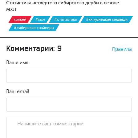
Статистика четвёртого сибирского дерби в сезоне
МХЛ
хоккей
#мхл
#статистика
#хк кузнецкие медведи
#сибирские снайперы
Комментарии: 9
Правила
Ваше имя
Ваш email