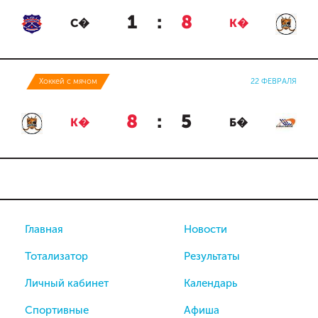
1
:
8
С�
К�
Хоккей с мячом
22 ФЕВРАЛЯ
8
:
5
К�
Б�
Главная
Новости
Тотализатор
Результаты
Личный кабинет
Календарь
Спортивные
Афиша