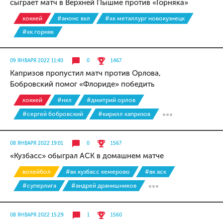
сыграет матч в Верхней Пышме против «Горняка»
хоккей
#анонс вхл
#хк металлург новокузнецк
#хк горняк
09 ЯНВАРЯ 2022 11:40
0
1467
Капризов пропустил матч против Орлова,
Бобровский помог «Флориде» победить
хоккей
#нхл
#дмитрий орлов
#сергей бобровский
#кирилл капризов
08 ЯНВАРЯ 2022 19:01
0
1567
«Кузбасс» обыграл АСК в домашнем матче
волейбол
#вк кузбасс кемерово
#вк аск
#суперлига
#андрей дранишников
08 ЯНВАРЯ 2022 15:29
1
1560