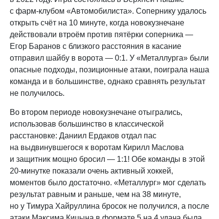
с фарм-клубом «Автомобилиста». Сопернику удалось
открыть счёт на 10 минуте, когда новокузнечане
действовали втроём против пятёрки соперника —
Егор Баранов с близкого расстояния в касание
отправил шайбу в ворота — 0:1. У «Металлурга» были
опасные подходы, позиционные атаки, поиграла наша
команда и в большинстве, однако сравнять результат
не получилось.
Во втором периоде новокузнечане отыгрались,
использовав большинство в классической
расстановке: Даниил Ердаков отдал пас
на выдвинувшегося к воротам Кирилл Маслова
и защитник мощно бросил — 1:1! Обе команды в этой
20-минутке показали очень активный хоккей,
моментов было достаточно. «Металлург» мог сделать
результат равным и раньше, чем на 38 минуте,
но у Тимура Хайруллина бросок не получился, а после
атаки Максима Кицына в формате 5 на 4 удача была