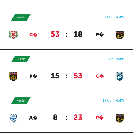
Регби
09 ОКТЯБРЯ
53
:
18
С�
Р�
Регби
01 ОКТЯБРЯ
15
:
53
Р�
С�
Регби
18 СЕНТЯБРЯ
8
:
23
Д�
Р�