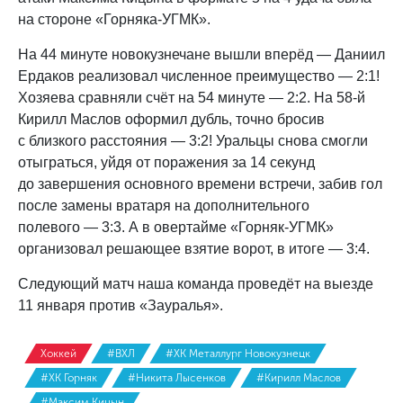
на стороне «Горняка-УГМК».
На 44 минуте новокузнечане вышли вперёд — Даниил
Ердаков реализовал численное преимущество — 2:1!
Хозяева сравняли счёт на 54 минуте — 2:2. На 58-й
Кирилл Маслов оформил дубль, точно бросив
с близкого расстояния — 3:2! Уральцы снова смогли
отыграться, уйдя от поражения за 14 секунд
до завершения основного времени встречи, забив гол
после замены вратаря на дополнительного
полевого — 3:3. А в овертайме «Горняк-УГМК»
организовал решающее взятие ворот, в итоге — 3:4.
Следующий матч наша команда проведёт на выезде
11 января против «Зауралья».
Хоккей
#ВХЛ
#ХК Металлург Новокузнецк
#ХК Горняк
#Никита Лысенков
#Кирилл Маслов
#Максим Кицын