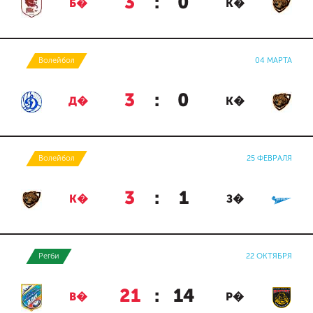
3
:
0
Б�
К�
Волейбол
04 МАРТА
3
:
0
Д�
К�
Волейбол
25 ФЕВРАЛЯ
3
:
1
К�
З�
Регби
22 ОКТЯБРЯ
21
:
14
В�
Р�