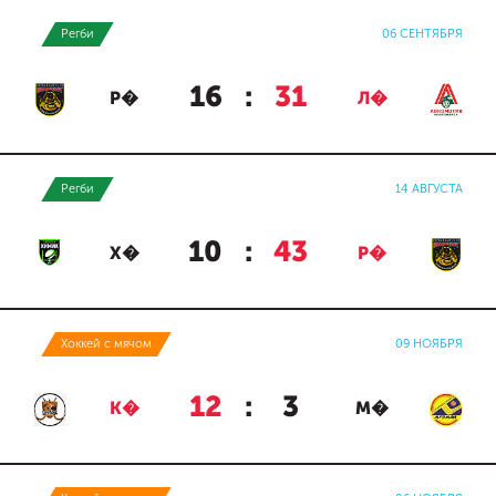
Регби
06 СЕНТЯБРЯ
16
:
31
Р�
Л�
Регби
14 АВГУСТА
10
:
43
Х�
Р�
Хоккей с мячом
09 НОЯБРЯ
12
:
3
К�
М�