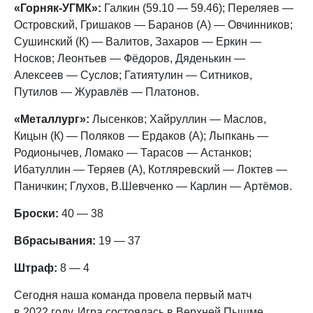
«Горняк-УГМК»:
Галкин (59.10 — 59.46); Переляев —
Островский, Гришаков — Баранов (А) — Овчинников;
Сушинский (К) — Валитов, Захаров — Еркин —
Носков; Леонтьев — Фёдоров, Дяденькин —
Алексеев — Суслов; Гатиятулин — Ситников,
Путилов — Журавлёв — Платонов.
«Металлург»:
Лысенков; Хайруллин — Маслов,
Кицын (К) — Поляков — Ердаков (А); Лыпкань —
Родионычев, Ломако — Тарасов — Астанков;
Ибатуллин — Теряев (А), Котляревский — Локтев —
Паничкин; Глухов, В.Шевченко — Карлин — Артёмов.
Броски:
40 — 38
Вбрасывания:
19 — 37
Штраф:
8 — 4
Сегодня наша команда провела первый матч
в 2022 году. Игра состоялась в Верхней Пышме