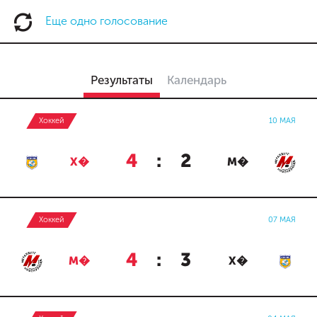
Еще одно голосование
Результаты
Календарь
Хоккей
10 МАЯ
4
:
2
Х�
М�
Хоккей
07 МАЯ
4
:
3
М�
Х�