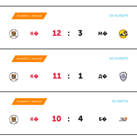
Хоккей с мячом
09 НОЯБРЯ
12
:
3
К�
М�
Хоккей с мячом
06 НОЯБРЯ
11
:
1
К�
Д�
Хоккей с мячом
06 МАРТА
10
:
4
К�
Б�