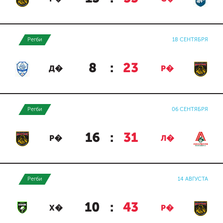
Регби
18 СЕНТЯБРЯ
8
:
23
Д�
Р�
Регби
06 СЕНТЯБРЯ
16
:
31
Р�
Л�
Регби
14 АВГУСТА
10
:
43
Х�
Р�