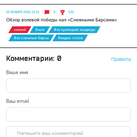
20 ЯНВАРЯ 2026 22:14
0
330
Обзор волевой победы нал «Снежными Барсами»
хоккей
#мхл
#хк кузнецкие медведи
#хк снежные барсы
#видео голов
Комментарии: 0
Правила
Ваше имя
Ваш email