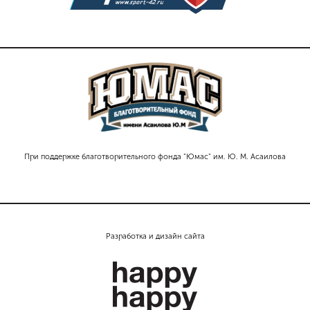
При поддержке благотворительного фонда "Юмас" им. Ю. М. Асаилова
Разработка и дизайн сайта