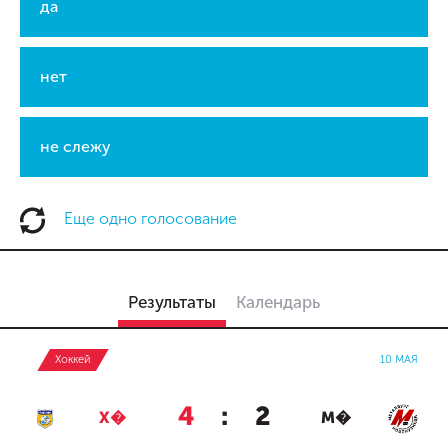
да
нет
не слежу
Еще одно голосование
Результаты
Календарь
Хоккей
10 МАЯ
4
:
2
Х�
М�