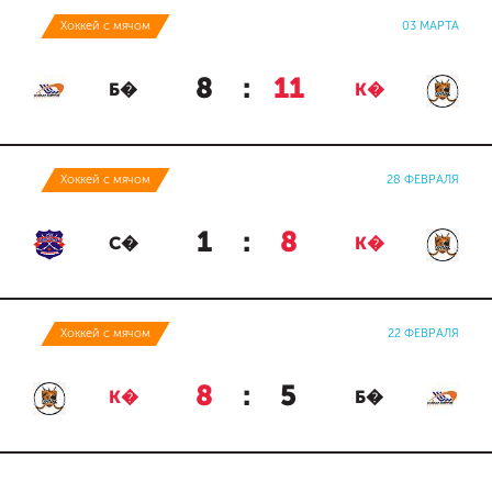
Хоккей с мячом
03 МАРТА
8
:
11
Б�
К�
Хоккей с мячом
28 ФЕВРАЛЯ
1
:
8
С�
К�
Хоккей с мячом
22 ФЕВРАЛЯ
8
:
5
К�
Б�