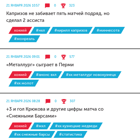
21 ЯНВАРЯ 2026 10:57
0
323
Капризов не забивает пять матчей подряд, но
сделал 2 ассиста
хоккей
#нхл
#кирилл капризов
#миннесота
#монреаль
21 ЯНВАРЯ 2026 09:01
0
577
«Металлург» сыграет в Перми
хоккей
#анонс вхл
#хк металлург новокузнецк
#хк молот
21 ЯНВАРЯ 2026 08:28
0
307
+3 и гол Крюкова и другие цифры матча со
«Снежными Барсами»
хоккей
#мхл
#хк кузнецкие медведи
#хк снежные барсы
#статистика