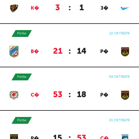
3
:
1
К�
З�
Регби
22 ОКТЯБРЯ
21
:
14
В�
Р�
Регби
09 ОКТЯБРЯ
53
:
18
С�
Р�
Регби
01 ОКТЯБРЯ
15
:
53
Р�
С�