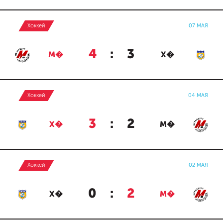
Хоккей
07 МАЯ
4
:
3
М�
Х�
Хоккей
04 МАЯ
3
:
2
Х�
М�
Хоккей
02 МАЯ
0
:
2
Х�
М�