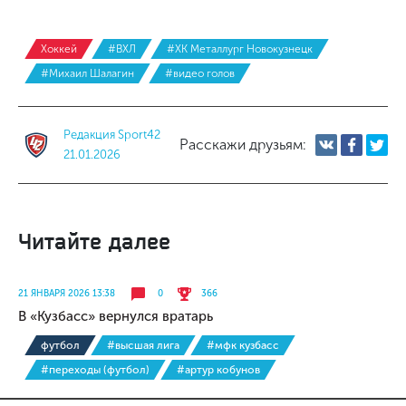
Хоккей
#ВХЛ
#ХК Металлург Новокузнецк
#Михаил Шалагин
#видео голов
Редакция Sport42
Расскажи друзьям:
21.01.2026
Читайте далее
21 ЯНВАРЯ 2026 13:38
0
366
В «Кузбасс» вернулся вратарь
футбол
#высшая лига
#мфк кузбасс
#переходы (футбол)
#артур кобунов