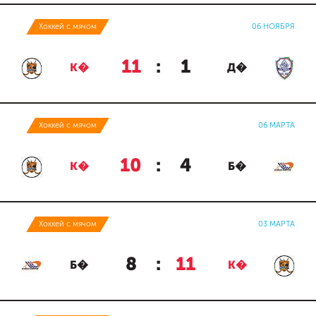
Хоккей с мячом
06 НОЯБРЯ
11
:
1
К�
Д�
Хоккей с мячом
06 МАРТА
10
:
4
К�
Б�
Хоккей с мячом
03 МАРТА
8
:
11
Б�
К�