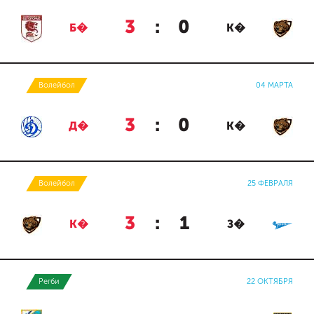
3
:
0
Б�
К�
Волейбол
04 МАРТА
3
:
0
Д�
К�
Волейбол
25 ФЕВРАЛЯ
3
:
1
К�
З�
Регби
22 ОКТЯБРЯ