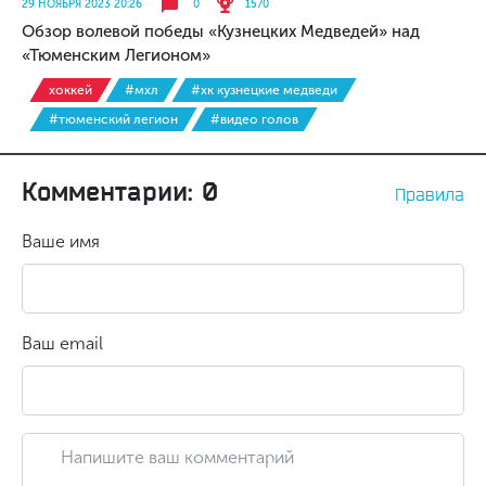
29 НОЯБРЯ 2023 20:26
0
1570
Обзор волевой победы «Кузнецких Медведей» над
«Тюменским Легионом»
хоккей
#мхл
#хк кузнецкие медведи
#тюменский легион
#видео голов
Комментарии: 0
Правила
Ваше имя
Ваш email