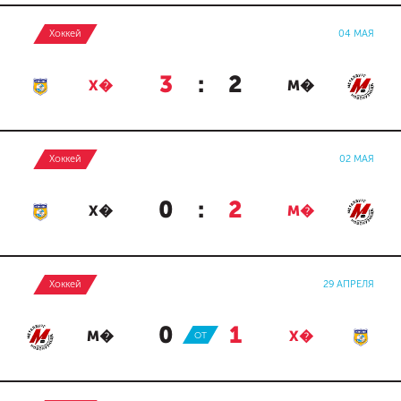
Хоккей
04 МАЯ
3
:
2
Х�
М�
Хоккей
02 МАЯ
0
:
2
Х�
М�
Хоккей
29 АПРЕЛЯ
0
:
1
М�
ОТ
Х�