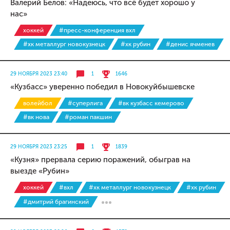
Валерий Белов: «Надеюсь, что всё будет хорошо у
нас»
хоккей
#пресс-конференция вхл
#хк металлург новокузнецк
#хк рубин
#денис ячменев
29 НОЯБРЯ 2023 23:40
1
1646
«Кузбасс» уверенно победил в Новокуйбышевске
волейбол
#суперлига
#вк кузбасс кемерово
#вк нова
#роман пакшин
29 НОЯБРЯ 2023 23:25
1
1839
«Кузня» прервала серию поражений, обыграв на
выезде «Рубин»
хоккей
#вхл
#хк металлург новокузнецк
#хк рубин
#дмитрий брагинский