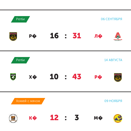
Регби
06 СЕНТЯБРЯ
16
:
31
Р�
Л�
Регби
14 АВГУСТА
10
:
43
Х�
Р�
Хоккей с мячом
09 НОЯБРЯ
12
:
3
К�
М�