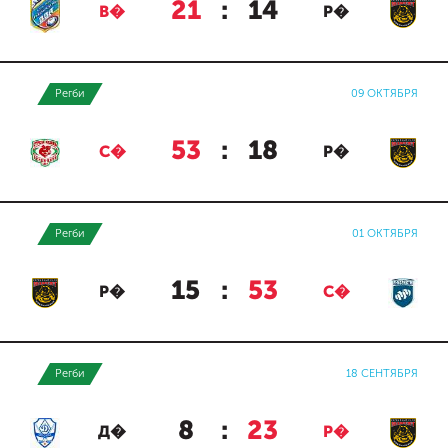
21
:
14
В�
Р�
Регби
09 ОКТЯБРЯ
53
:
18
С�
Р�
Регби
01 ОКТЯБРЯ
15
:
53
Р�
С�
Регби
18 СЕНТЯБРЯ
8
:
23
Д�
Р�