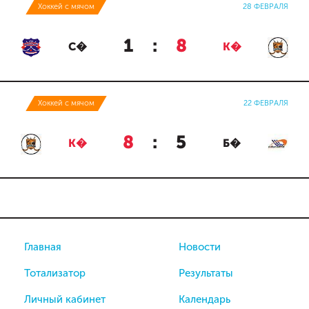
Хоккей с мячом
28 ФЕВРАЛЯ
1
:
8
С�
К�
Хоккей с мячом
22 ФЕВРАЛЯ
8
:
5
К�
Б�
Главная
Новости
Тотализатор
Результаты
Личный кабинет
Календарь