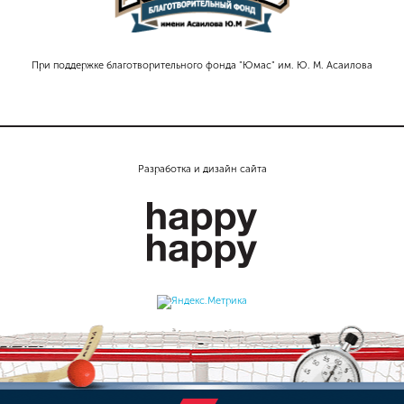
При поддержке благотворительного фонда "Юмас" им. Ю. М. Асаилова
Разработка и дизайн сайта