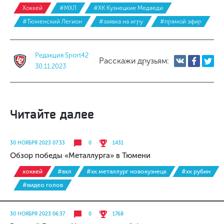
Хоккей
#МХЛ
#ХК Кузнецкие Медведи
#Тюменский Легион
#заявка на игру
#прямой эфир
Редакция Sport42
Расскажи друзьям:
30.11.2023
Читайте далее
30 НОЯБРЯ 2023 07:33
0
1431
Обзор победы «Металлурга» в Тюмени
хоккей
#вхл
#хк металлург новокузнецк
#хк рубин
#видео голов
30 НОЯБРЯ 2023 06:37
0
1768