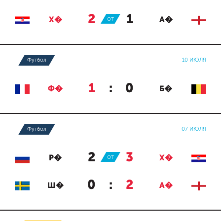
2
:
1
Х�
ОТ
А�
Футбол
10 ИЮЛЯ
1
:
0
Ф�
Б�
Футбол
07 ИЮЛЯ
2
:
3
Р�
ОТ
Х�
0
:
2
Ш�
А�