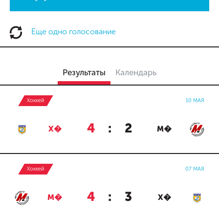
Еще одно голосование
Результаты
Календарь
Хоккей
10 МАЯ
4
:
2
Х�
М�
Хоккей
07 МАЯ
4
:
3
М�
Х�