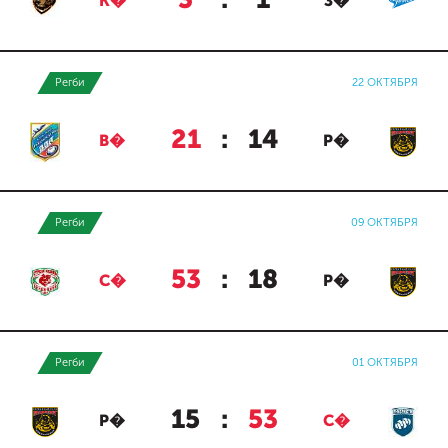
3
:
1
К�
З�
Регби
22 ОКТЯБРЯ
21
:
14
В�
Р�
Регби
09 ОКТЯБРЯ
53
:
18
С�
Р�
Регби
01 ОКТЯБРЯ
15
:
53
Р�
С�