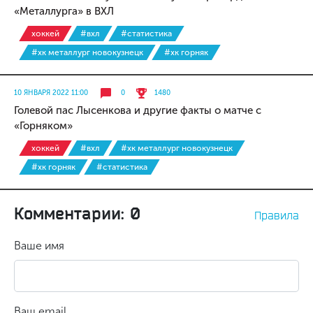
«Металлурга» в ВХЛ
хоккей
#вхл
#статистика
#хк металлург новокузнецк
#хк горняк
10 ЯНВАРЯ 2022 11:00
0
1480
Голевой пас Лысенкова и другие факты о матче с
«Горняком»
хоккей
#вхл
#хк металлург новокузнецк
#хк горняк
#статистика
Комментарии: 0
Правила
Ваше имя
Ваш email