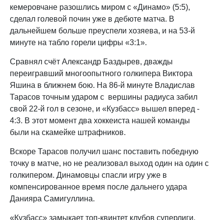
кемеровчане разошлись миром с «Динамо» (5:5),
сделал голевой почин уже в дебюте матча. В
дальнейшем больше преуспели хозяева, и на 53-й
минуте на табло горели цифры «3:1».
Сравнял счёт Александр Баздырев, дважды
переигравший многоопытного голкипера Виктора
Яшина в ближнем бою. На 86-й минуте Владислав
Тарасов точным ударом с вершины радиуса забил
свой 22-й гол в сезоне, и «Кузбасс» вышел вперед -
4:3. В этот момент два хоккеиста нашей команды
были на скамейке штрафников.
Вскоре Тарасов получил шанс поставить победную
точку в матче, но не реализовал выход один на один с
голкипером. Динамовцы спасли игру уже в
компенсированное время после дальнего удара
Данияра Самигуллина.
«Кузбасс» замыкает топ-квинтет клубов суперлиги,