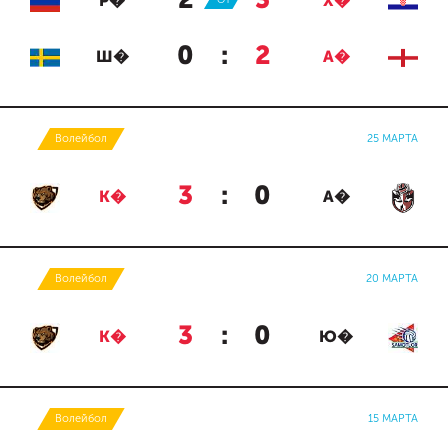
2
:
3
Р�
Х�
0
:
2
Ш�
А�
Волейбол
25 МАРТА
3
:
0
К�
А�
Волейбол
20 МАРТА
3
:
0
К�
Ю�
Волейбол
15 МАРТА