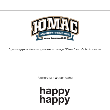
При поддержке благотворительного фонда "Юмас" им. Ю. М. Асаилова
Разработка и дизайн сайта