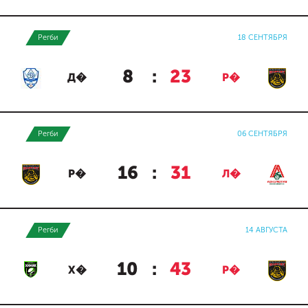
Регби
18 СЕНТЯБРЯ
8
:
23
Д�
Р�
Регби
06 СЕНТЯБРЯ
16
:
31
Р�
Л�
Регби
14 АВГУСТА
10
:
43
Х�
Р�