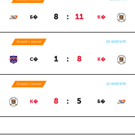
8
:
11
Б�
К�
Хоккей с мячом
28 ФЕВРАЛЯ
1
:
8
С�
К�
Хоккей с мячом
22 ФЕВРАЛЯ
8
:
5
К�
Б�