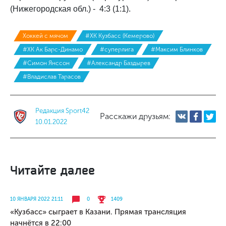
(Нижегородская обл.) - 4:3 (1:1).
Хоккей с мячом
#ХК Кузбасс (Кемерово)
#ХК Ак Барс-Динамо
#суперлига
#Максим Блинков
#Симон Янссон
#Александр Баздырев
#Владислав Тарасов
Редакция Sport42
Расскажи друзьям:
10.01.2022
Читайте далее
10 ЯНВАРЯ 2022 21:11
0
1409
«Кузбасс» сыграет в Казани. Прямая трансляция
начнётся в 22:00