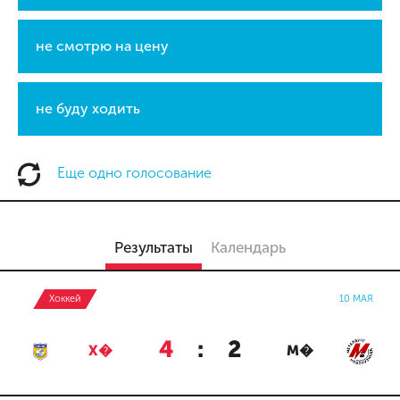
не смотрю на цену
не буду ходить
Еще одно голосование
Результаты
Календарь
Хоккей
10 МАЯ
4
:
2
Х�
М�