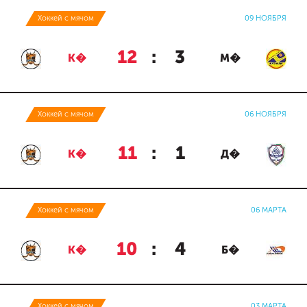
Хоккей с мячом
09 НОЯБРЯ
12
:
3
К�
М�
Хоккей с мячом
06 НОЯБРЯ
11
:
1
К�
Д�
Хоккей с мячом
06 МАРТА
10
:
4
К�
Б�
Хоккей с мячом
03 МАРТА