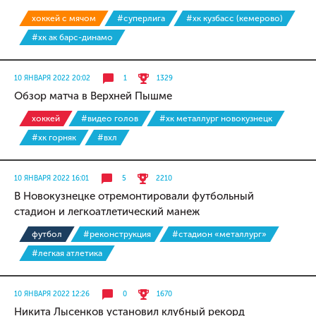
хоккей с мячом
#суперлига
#хк кузбасс (кемерово)
#хк ак барс-динамо
10 ЯНВАРЯ 2022 20:02
1
1329
Обзор матча в Верхней Пышме
хоккей
#видео голов
#хк металлург новокузнецк
#хк горняк
#вхл
10 ЯНВАРЯ 2022 16:01
5
2210
В Новокузнецке отремонтировали футбольный
стадион и легкоатлетический манеж
футбол
#реконструкция
#стадион «металлург»
#легкая атлетика
10 ЯНВАРЯ 2022 12:26
0
1670
Никита Лысенков установил клубный рекорд