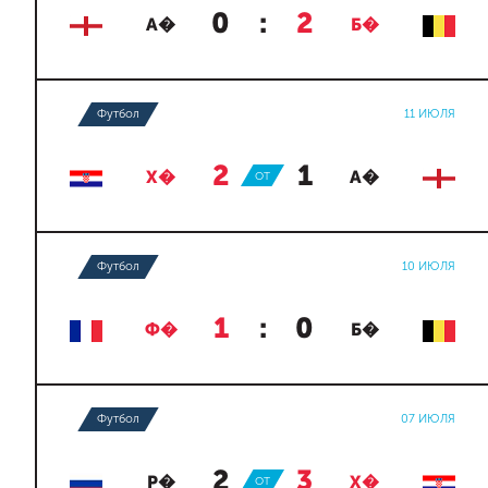
0
:
2
А�
Б�
Футбол
11 ИЮЛЯ
2
:
1
Х�
ОТ
А�
Футбол
10 ИЮЛЯ
1
:
0
Ф�
Б�
Футбол
07 ИЮЛЯ
2
:
3
Р�
ОТ
Х�