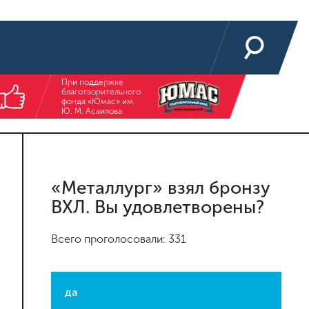
При поддержке
благотворительного
фонда «Юмас» им.
Ю. М. Асаилова
«Металлург» взял бронзу
ВХЛ. Вы удовлетворены?
Всего проголосовали: 331
да