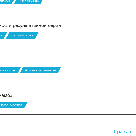
денков
#интервью
ости результативной серии
ов
#статистика
вокузнецк
#максим салахов
инамо»
инамо москва
Правила