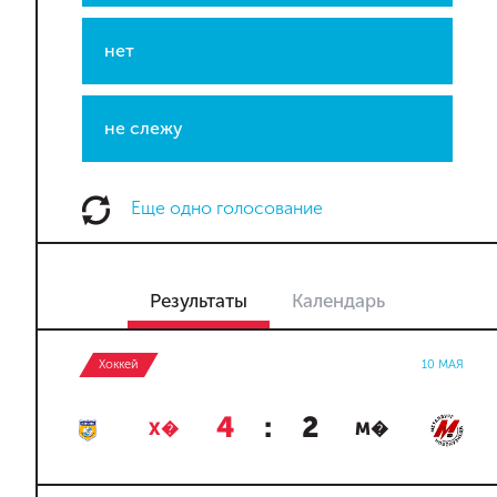
нет
не слежу
Еще одно голосование
Результаты
Календарь
Хоккей
10 МАЯ
4
:
2
Х�
М�