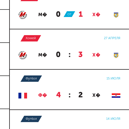
0
:
1
М�
ОТ
Х�
Хоккей
27 АПРЕЛЯ
0
:
3
М�
Х�
Футбол
15 ИЮЛЯ
4
:
2
Ф�
Х�
Футбол
14 ИЮЛЯ