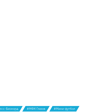
есс-Бионорд
#МФК Глазов
#Мини-футбол