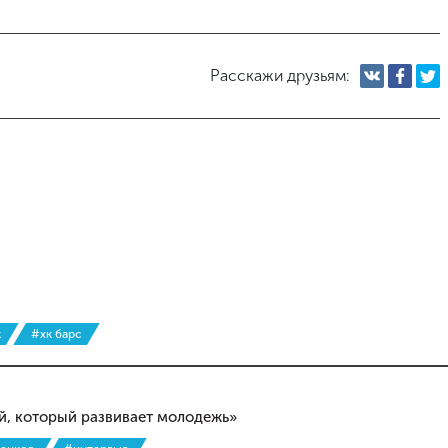
Расскажи друзьям:
к
#хк барс
ей, который развивает молодежь»