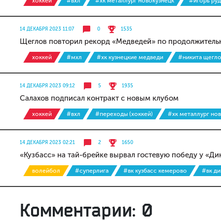
хоккей
#вхл
#хк металлург новокузнецк
#игорь ру
14 ДЕКАБРЯ 2023 11:07
0
1535
Щеглов повторил рекорд «Медведей» по продолжительн
хоккей
#мхл
#хк кузнецкие медведи
#никита щегл
14 ДЕКАБРЯ 2023 09:12
5
1935
Салахов подписал контракт с новым клубом
хоккей
#вхл
#переходы (хоккей)
#хк металлург но
14 ДЕКАБРЯ 2023 02:21
2
1650
«Кузбасс» на тай-брейке вырвал гостевую победу у «Д
волейбол
#суперлига
#вк кузбасс кемерово
#вк д
Комментарии: 0