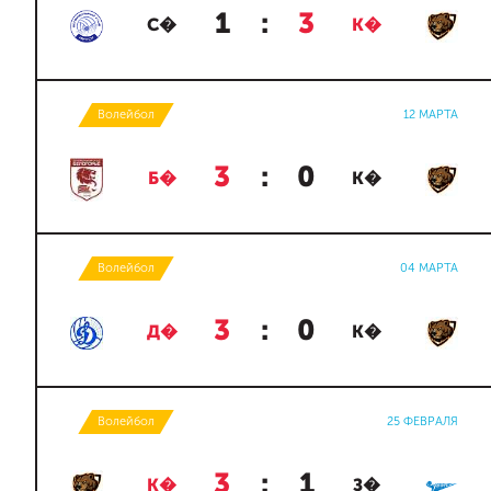
1
:
3
С�
К�
Волейбол
12 МАРТА
3
:
0
Б�
К�
Волейбол
04 МАРТА
3
:
0
Д�
К�
Волейбол
25 ФЕВРАЛЯ
3
:
1
К�
З�