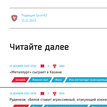
Редакция Sport42
15.12.2023
Читайте далее
15 ДЕКАБРЯ 2023 10:02
0
1883
«Металлург» сыграет в Казани
хоккей
#анонс вхл
#вхл
#хк металлург новокузнец
14 ДЕКАБРЯ 2023 18:56
2
1836
Руденков: «Белов ставит агрессивный, атакующий хокк