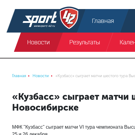
Главная
Новости
Результаты
Кале
Главная
Новости
«Кузбасс» сыграет матчи шестого тура В
«Кузбасс» сыграет матчи 
Новосибирске
МФК "Кузбасс" сыграет матчи VI тура чемпионата Выс
25 и 26 декабря.