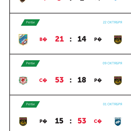
Регби
22 ОКТЯБРЯ
21
:
14
В�
Р�
Регби
09 ОКТЯБРЯ
53
:
18
С�
Р�
Регби
01 ОКТЯБРЯ
15
:
53
Р�
С�