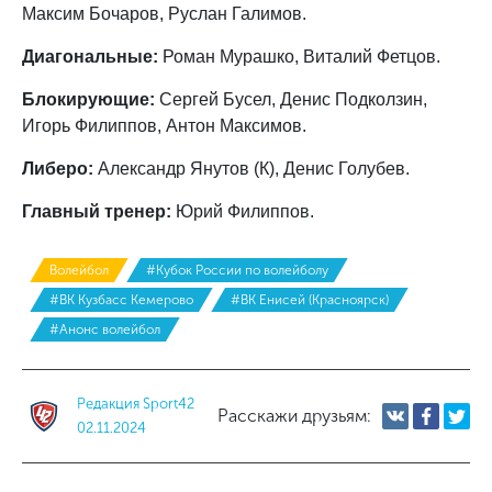
Максим Бочаров, Руслан Галимов.
Диагональные:
Роман Мурашко, Виталий Фетцов.
Блокирующие:
Сергей Бусел, Денис Подколзин,
Игорь Филиппов, Антон Максимов.
Либеро:
Александр Янутов (К), Денис Голубев.
Главный тренер:
Юрий Филиппов.
Волейбол
#Кубок России по волейболу
#ВК Кузбасс Кемерово
#ВК Енисей (Красноярск)
#Анонс волейбол
Редакция Sport42
Расскажи друзьям:
02.11.2024