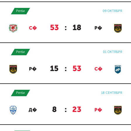
Регби
09 ОКТЯБРЯ
53
:
18
С�
Р�
Регби
01 ОКТЯБРЯ
15
:
53
Р�
С�
Регби
18 СЕНТЯБРЯ
8
:
23
Д�
Р�