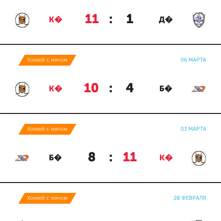
11
:
1
К�
Д�
Хоккей с мячом
06 МАРТА
10
:
4
К�
Б�
Хоккей с мячом
03 МАРТА
8
:
11
Б�
К�
Хоккей с мячом
28 ФЕВРАЛЯ