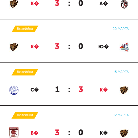
3
:
0
К�
А�
Волейбол
20 МАРТА
3
:
0
К�
Ю�
Волейбол
15 МАРТА
1
:
3
С�
К�
Волейбол
12 МАРТА
3
:
0
Б�
К�