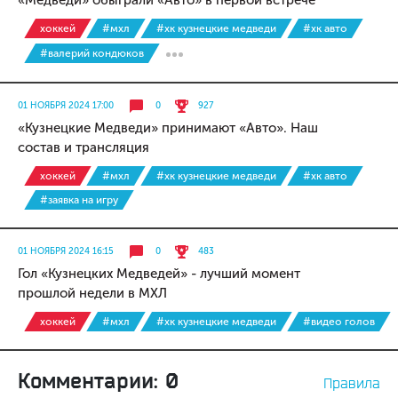
«Медведи» обыграли «Авто» в первой встрече
хоккей
#мхл
#хк кузнецкие медведи
#хк авто
#валерий кондюков
01 НОЯБРЯ 2024 17:00
0
927
«Кузнецкие Медведи» принимают «Авто». Наш
состав и трансляция
хоккей
#мхл
#хк кузнецкие медведи
#хк авто
#заявка на игру
01 НОЯБРЯ 2024 16:15
0
483
Гол «Кузнецких Медведей» - лучший момент
прошлой недели в МХЛ
хоккей
#мхл
#хк кузнецкие медведи
#видео голов
Комментарии: 0
Правила