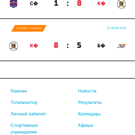
1
:
8
С�
К�
Хоккей с мячом
22 ФЕВРАЛЯ
8
:
5
К�
Б�
Главная
Новости
Тотализатор
Результаты
Личный кабинет
Календарь
Спортивные
Афиша
учреждения