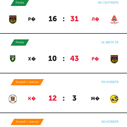
Регби
06 СЕНТЯБРЯ
16
:
31
Р�
Л�
Регби
14 АВГУСТА
10
:
43
Х�
Р�
Хоккей с мячом
09 НОЯБРЯ
12
:
3
К�
М�
Хоккей с мячом
06 НОЯБРЯ