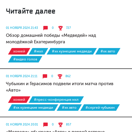
Читайте далее
01 НОЯБРЯ 2024 21:43
0
727
Обзор домашней победы «Медведей» над
молодёжкой Екатеринбурга
хоккей
#мхл
#хк кузнецкие медведи
#хк авто
#видео голов
01 НОЯБРЯ 2024 21:11
0
862
Чубыкин и Герасимов подвели итоги матча против
«Авто»
хоккей
#пресс-конференция мхл
#хк кузнецкие медведи
#хк авто
#сергей чубыкин
01 НОЯБРЯ 2024 20:01
0
857