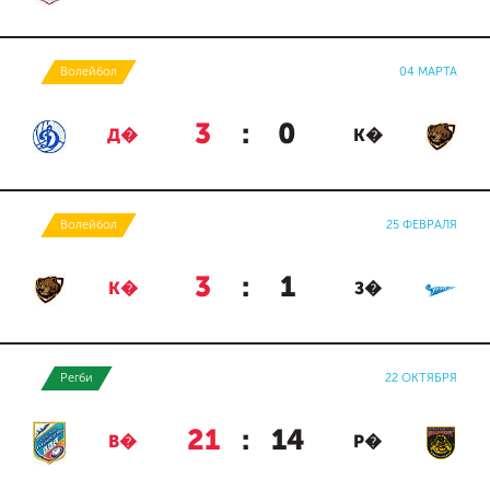
Волейбол
04 МАРТА
3
:
0
Д�
К�
Волейбол
25 ФЕВРАЛЯ
3
:
1
К�
З�
Регби
22 ОКТЯБРЯ
21
:
14
В�
Р�