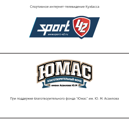
Спортивное интернет-телевидение Кузбасса
При поддержке благотворительного фонда "Юмас" им. Ю. М. Асаилова