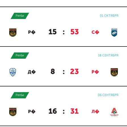
Регби
01 ОКТЯБРЯ
15
:
53
Р�
С�
Регби
18 СЕНТЯБРЯ
8
:
23
Д�
Р�
Регби
06 СЕНТЯБРЯ
16
:
31
Р�
Л�