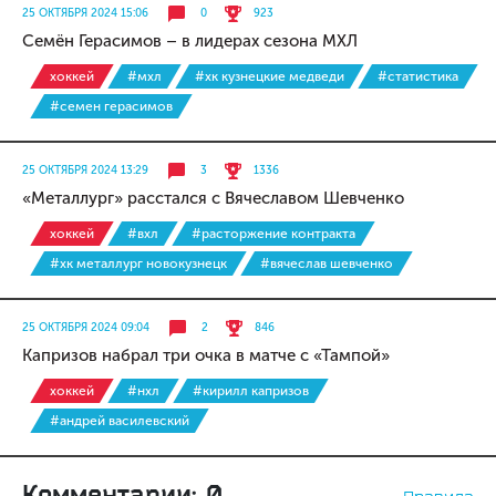
25 ОКТЯБРЯ 2024 15:06
0
923
Семён Герасимов – в лидерах сезона МХЛ
хоккей
#мхл
#хк кузнецкие медведи
#статистика
#семен герасимов
25 ОКТЯБРЯ 2024 13:29
3
1336
«Металлург» расстался с Вячеславом Шевченко
хоккей
#вхл
#расторжение контракта
#хк металлург новокузнецк
#вячеслав шевченко
25 ОКТЯБРЯ 2024 09:04
2
846
Капризов набрал три очка в матче с «Тампой»
хоккей
#нхл
#кирилл капризов
#андрей василевский
Комментарии: 0