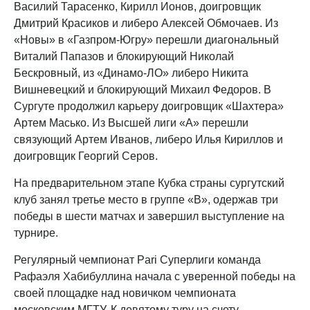
Василий Тарасенко, Кирилл Ионов, доигровщик
Дмитрий Красиков и либеро Алексей Обмочаев. Из
«Новы» в «Газпром-Югру» перешли диагональный
Виталий Папазов и блокирующий Николай
Бескровный, из «Динамо-ЛО» либеро Никита
Вишневецкий и блокирующий Михаил Федоров. В
Сургуте продолжил карьеру доигровщик «Шахтера»
Артем Масько. Из Высшей лиги «А» перешли
связующий Артем Иванов, либеро Илья Кириллов и
доигровщик Георгий Серов.
На предварительном этапе Кубка страны сургутский
клуб занял третье место в группе «В», одержав три
победы в шести матчах и завершил выступление на
турнире.
Регулярный чемпионат Pari Суперлиги команда
Рафаэля Хабибуллина начала с уверенной победы на
своей площадке над новичком чемпионата
московским МГТУ. К девятому туру на счету