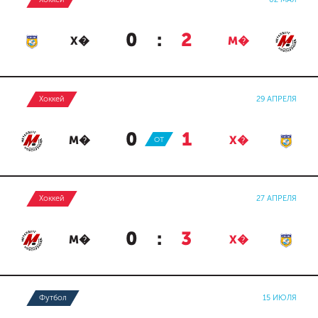
0
:
2
Х�
М�
Хоккей
29 АПРЕЛЯ
0
:
1
М�
ОТ
Х�
Хоккей
27 АПРЕЛЯ
0
:
3
М�
Х�
Футбол
15 ИЮЛЯ