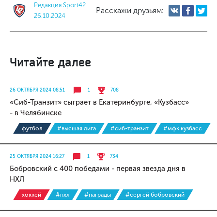
Редакция Sport42
Расскажи друзьям:
26.10.2024
Читайте далее
26 ОКТЯБРЯ 2024 08:51
1
708
«Сиб-Транзит» сыграет в Екатеринбурге, «Кузбасс»
- в Челябинске
футбол
#высшая лига
#сиб-транзит
#мфк кузбасс
25 ОКТЯБРЯ 2024 16:27
1
734
Бобровский с 400 победами - первая звезда дня в
НХЛ
хоккей
#нхл
#награды
#сергей бобровский