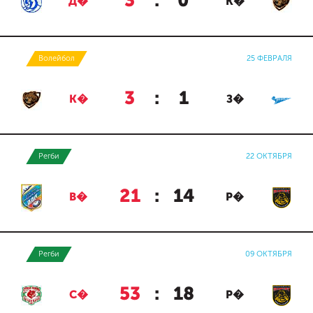
3
:
0
Д�
К�
Волейбол
25 ФЕВРАЛЯ
3
:
1
К�
З�
Регби
22 ОКТЯБРЯ
21
:
14
В�
Р�
Регби
09 ОКТЯБРЯ
53
:
18
С�
Р�