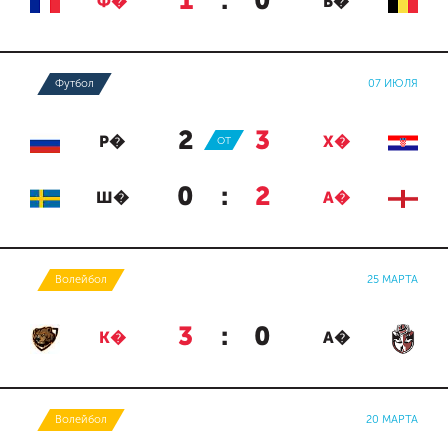
1
:
0
Ф�
Б�
Футбол
07 ИЮЛЯ
2
:
3
Р�
ОТ
Х�
0
:
2
Ш�
А�
Волейбол
25 МАРТА
3
:
0
К�
А�
Волейбол
20 МАРТА