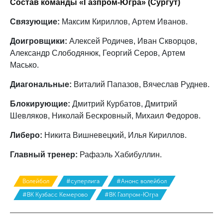
Состав команды «Газпром-Югра» (Сургут)
Связующие:
Максим Кириллов, Артем Иванов.
Доигровщики:
Алексей Родичев, Иван Скворцов,
Александр Слободянюк, Георгий Серов, Артем
Масько.
Диагональные:
Виталий Папазов, Вячеслав Руднев.
Блокирующие:
Дмитрий Курбатов, Дмитрий
Шевляков, Николай Бескровный, Михаил Федоров.
Либеро:
Никита Вишневецкий, Илья Кириллов.
Главный тренер:
Рафаэль Хабибуллин.
Волейбол
#суперлига
#Анонс волейбол
#ВК Кузбасс Кемерово
#ВК Газпром-Югра