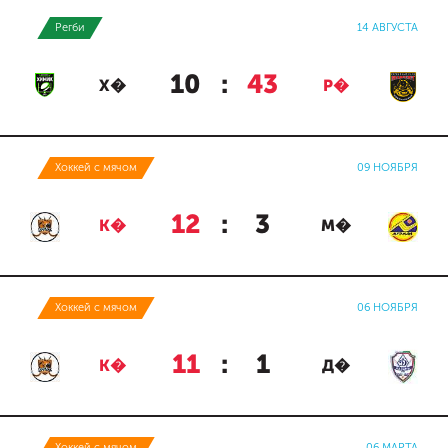
Регби
14 АВГУСТА
10
:
43
Х�
Р�
Хоккей с мячом
09 НОЯБРЯ
12
:
3
К�
М�
Хоккей с мячом
06 НОЯБРЯ
11
:
1
К�
Д�
Хоккей с мячом
06 МАРТА