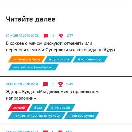
Читайте далее
02 НОЯБРЯ 2020 09:36
2
1787
В хоккее с мячом рискуют: отменять или
переносить матчи Суперлиги из-за ковида не будут
хоккей с мячом
#суперлига
#коронавирус
#хк кузбасс (кемерово)
01 НОЯБРЯ 2020 15:08
3
1949
Эдгарс Кулда: «Мы движемся в правильном
направлении»
хоккей
#вхл
#интервью
#хк металлург новокузнецк
#эдгарс кулда