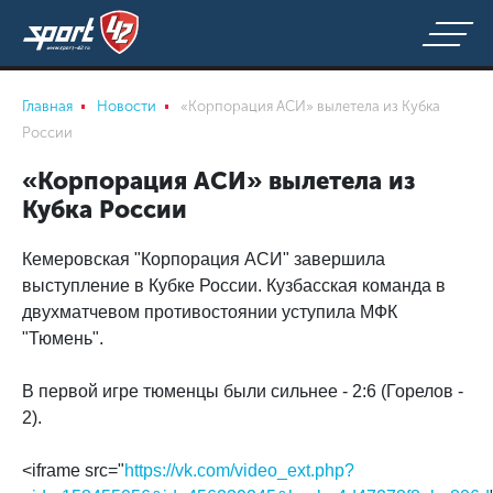
Главная
Новости
«Корпорация АСИ» вылетела из Кубка
России
«Корпорация АСИ» вылетела из
Кубка России
Кемеровская "Корпорация АСИ" завершила
выступление в Кубке России. Кузбасская команда в
двухматчевом противостоянии уступила МФК
"Тюмень".
В первой игре тюменцы были сильнее - 2:6 (Горелов -
2).
<iframe src="
https://vk.com/video_ext.php?