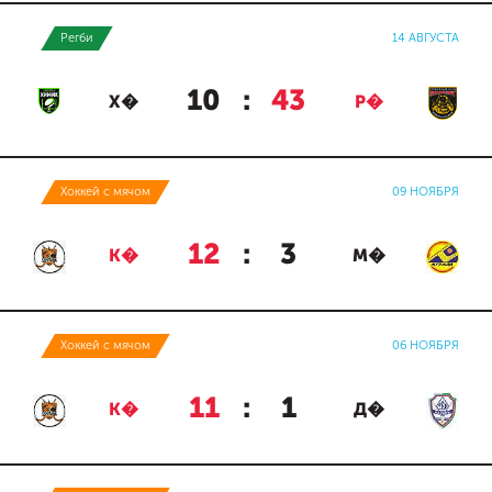
Регби
14 АВГУСТА
10
:
43
Х�
Р�
Хоккей с мячом
09 НОЯБРЯ
12
:
3
К�
М�
Хоккей с мячом
06 НОЯБРЯ
11
:
1
К�
Д�