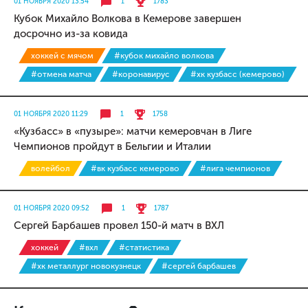
01 НОЯБРЯ 2020 13:54
1
1783
Кубок Михайло Волкова в Кемерове завершен
досрочно из-за ковида
хоккей с мячом
#кубок михайло волкова
#отмена матча
#коронавирус
#хк кузбасс (кемерово)
01 НОЯБРЯ 2020 11:29
1
1758
«Кузбасс» в «пузыре»: матчи кемеровчан в Лиге
Чемпионов пройдут в Бельгии и Италии
волейбол
#вк кузбасс кемерово
#лига чемпионов
01 НОЯБРЯ 2020 09:52
1
1787
Сергей Барбашев провел 150-й матч в ВХЛ
хоккей
#вхл
#статистика
#хк металлург новокузнецк
#сергей барбашев