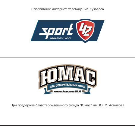
Спортивное интернет-телевидение Кузбасса
При поддержке благотворительного фонда "Юмас" им. Ю. М. Асаилова