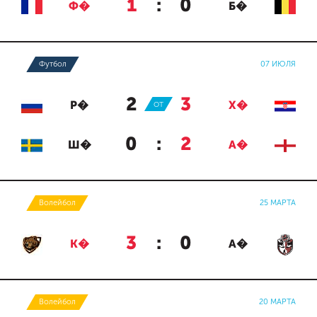
1
:
0
Ф�
Б�
Футбол
07 ИЮЛЯ
2
:
3
Р�
ОТ
Х�
0
:
2
Ш�
А�
Волейбол
25 МАРТА
3
:
0
К�
А�
Волейбол
20 МАРТА