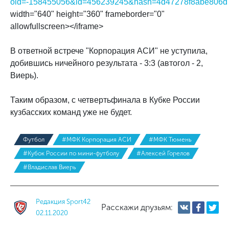
oid=-158455056&id=456239245&hash=4d47278f8abe806d
width="640" height="360" frameborder="0"
allowfullscreen></iframe>
В ответной встрече "Корпорация АСИ" не уступила,
добившись ничейного результата - 3:3 (автогол - 2,
Виерь).
Таким образом, с четвертьфинала в Кубке России
кузбасских команд уже не будет.
Футбол
#МФК Корпорация АСИ
#МФК Тюмень
#Кубок России по мини-футболу
#Алексей Горелов
#Владислав Виерь
Редакция Sport42
Расскажи друзьям:
02.11.2020