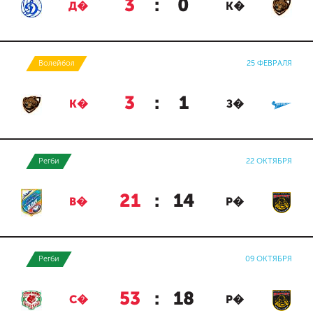
3
:
0
Д�
К�
Волейбол
25 ФЕВРАЛЯ
3
:
1
К�
З�
Регби
22 ОКТЯБРЯ
21
:
14
В�
Р�
Регби
09 ОКТЯБРЯ
53
:
18
С�
Р�