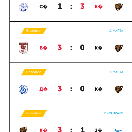
1
:
3
С�
К�
Волейбол
12 МАРТА
3
:
0
Б�
К�
Волейбол
04 МАРТА
3
:
0
Д�
К�
Волейбол
25 ФЕВРАЛЯ
3
:
1
К�
З�