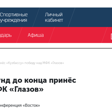
Спортивные
Личный
учреждения
кабинет
ндарь
Афиша
инёс «Кузбассу» победу над МФК «Глазов»
унд до конца принёс
ФК «Глазов»
Конференция «Восток»