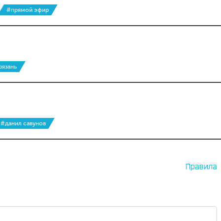
#прямой эфир
рязань
#данил савунов
Правила