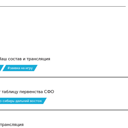
Наш состав и трансляция
#заявка на игру
т таблицу первенства СФО
о сибирь-дальний восток
 трансляция