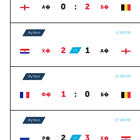
0
:
2
А�
Б�
Футбол
11 ИЮЛЯ
2
:
1
Х�
ОТ
А�
Футбол
10 ИЮЛЯ
1
:
0
Ф�
Б�
Футбол
07 ИЮЛЯ
2
:
3
Р�
ОТ
Х�