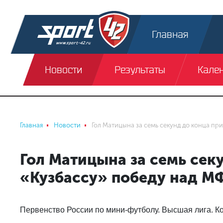
Главная
Новости
Результаты
Кале
Главная
Новости
Гол Матицына за семь секунд до конца пр
Гол Матицына за семь сек
«Кузбассу» победу над М
Первенство России по мини-футболу. Высшая лига. 