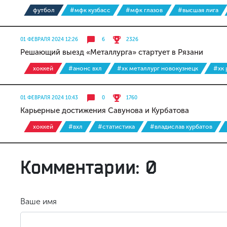
футбол
#мфк кузбасс
#мфк глазов
#высшая лига
01 ФЕВРАЛЯ 2024 12:26
6
2326
Решающий выезд «Металлурга» стартует в Рязани
хоккей
#анонс вхл
#хк металлург новокузнецк
#хк 
01 ФЕВРАЛЯ 2024 10:43
0
1760
Карьерные достижения Савунова и Курбатова
хоккей
#вхл
#статистика
#владислав курбатов
Комментарии: 0
Ваше имя