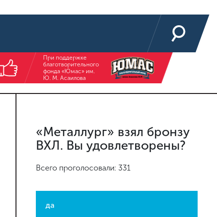
При поддержке
благотворительного
фонда «Юмас» им.
Ю. М. Асаилова
«Металлург» взял бронзу
ВХЛ. Вы удовлетворены?
Всего проголосовали: 331
да