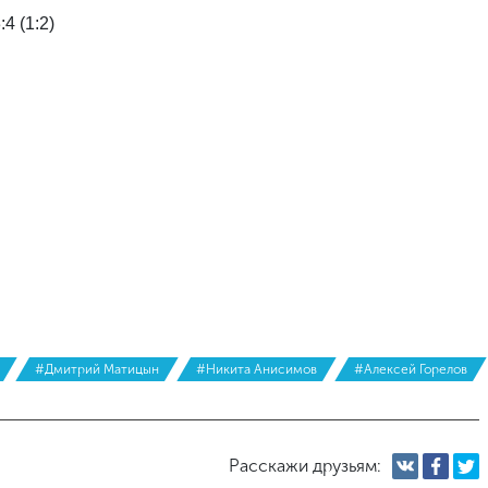
4 (1:2)
#Дмитрий Матицын
#Никита Анисимов
#Алексей Горелов
Расскажи друзьям: