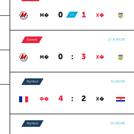
0
:
1
М�
ОТ
Х�
Хоккей
27 АПРЕЛЯ
0
:
3
М�
Х�
Футбол
15 ИЮЛЯ
4
:
2
Ф�
Х�
Футбол
14 ИЮЛЯ