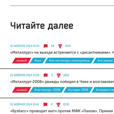
Читайте далее
01 ФЕВРАЛЯ 2024 22:10
64
3162
«Металлург» на выезде встречается с «десантниками». 
хоккей
#вхл
#хк металлург новокузнецк
#хк рязань
01 ФЕВРАЛЯ 2024 14:38
0
1802
«Металлург-2008» дважды победил в Чике и возглавляе
хоккей
#металлург-2008
#штурм-2008
#первенств
01 ФЕВРАЛЯ 2024 12:41
0
2178
«Кузбасс» проводит матч против МФК «Глазов». Прямая