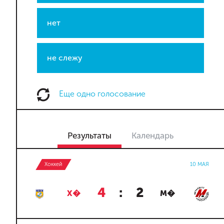
нет
не слежу
Еще одно голосование
Результаты
Календарь
Хоккей
10 МАЯ
4
:
2
Х�
М�