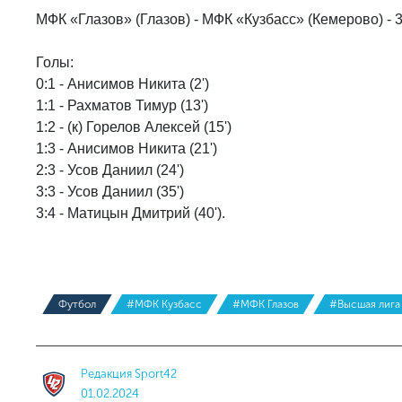
МФК «Глазов» (Глазов) - МФК «Кузбасс» (Кемерово) - 3:
Голы:
0:1 - Анисимов Никита (2')
1:1 - Рахматов Тимур (13')
1:2 - (к) Горелов Алексей (15')
1:3 - Анисимов Никита (21')
2:3 - Усов Даниил (24')
3:3 - Усов Даниил (35')
3:4 - Матицын Дмитрий (40').
Футбол
#МФК Кузбасс
#МФК Глазов
#Высшая лига
Редакция Sport42
01.02.2024