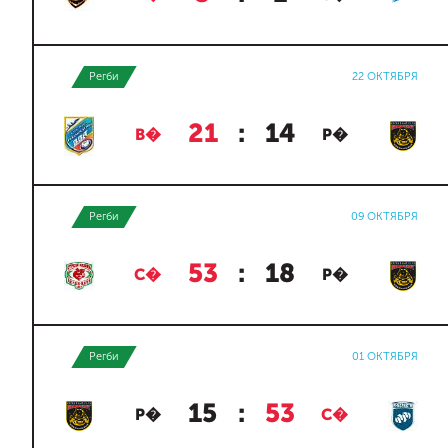
Регби
22 ОКТЯБРЯ
21
:
14
В�
Р�
Регби
09 ОКТЯБРЯ
53
:
18
С�
Р�
Регби
01 ОКТЯБРЯ
15
:
53
Р�
С�