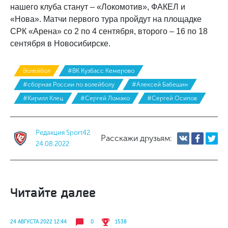
нашего клуба станут – «Локомотив», ФАКЕЛ и
«Нова». Матчи первого тура пройдут на площадке
СРК «Арена» со 2 по 4 сентября, второго – 16 по 18
сентября в Новосибирске.
Волейбол
#ВК Кузбасс Кемерово
#сборная России по волейболу
#Алексей Бабешин
#Кирилл Клец
#Сергей Ломако
#Сергей Осипов
Редакция Sport42
Расскажи друзьям:
24.08.2022
Читайте далее
24 АВГУСТА 2022 12:44
0
1538