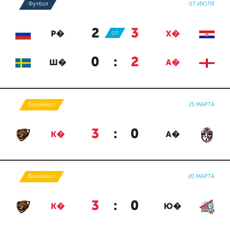
Футбол
07 ИЮЛЯ
2
:
3
Р�
ОТ
Х�
0
:
2
Ш�
А�
Волейбол
25 МАРТА
3
:
0
К�
А�
Волейбол
20 МАРТА
3
:
0
К�
Ю�