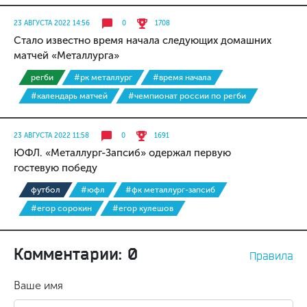
23 АВГУСТА 2022 14:56
0
1708
Стало известно время начала следующих домашних
матчей «Металлурга»
регби
#рк металлург
#время начала
#календарь матчей
#чемпионат россии по регби
23 АВГУСТА 2022 11:58
0
1691
ЮФЛ. «Металлург-Запсиб» одержал первую
гостевую победу
футбол
#юфл
#фк металлург-запсиб
#егор сорокин
#егор кулешов
Комментарии: 0
Правила
Ваше имя