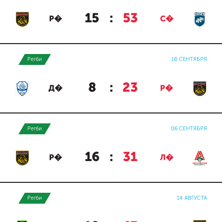
15
:
53
Р�
С�
Регби
18 СЕНТЯБРЯ
8
:
23
Д�
Р�
Регби
06 СЕНТЯБРЯ
16
:
31
Р�
Л�
Регби
14 АВГУСТА