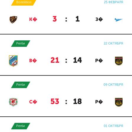
Волейбол
25 ФЕВРАЛЯ
3
:
1
К�
З�
Регби
22 ОКТЯБРЯ
21
:
14
В�
Р�
Регби
09 ОКТЯБРЯ
53
:
18
С�
Р�
Регби
01 ОКТЯБРЯ