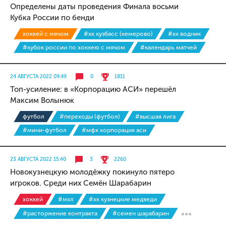
Определены даты проведения Финала восьми
Кубка России по бенди
хоккей с мячом
#хк кузбасс (кемерово)
#хк водник
#кубок россии по хоккею с мячом
#календарь матчей
24 АВГУСТА 2022 09:49
0
1811
Топ-усиление: в «Корпорацию АСИ» перешёл
Максим Волынюк
футбол
#переходы (футбол)
#высшая лига
#мини-футбол
#мфк корпорация аси
23 АВГУСТА 2022 15:40
3
2260
Новокузнецкую молодёжку покинуло пятеро
игроков. Среди них Семён Шарабарин
хоккей
#мхл
#хк кузнецкие медведи
#расторжение контракта
#семен шарабарин