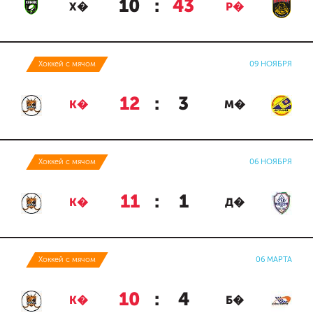
10
:
43
Х�
Р�
Хоккей с мячом
09 НОЯБРЯ
12
:
3
К�
М�
Хоккей с мячом
06 НОЯБРЯ
11
:
1
К�
Д�
Хоккей с мячом
06 МАРТА
10
:
4
К�
Б�