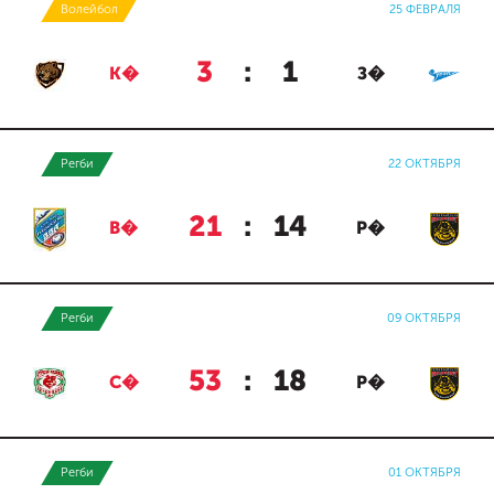
Волейбол
25 ФЕВРАЛЯ
3
:
1
К�
З�
Регби
22 ОКТЯБРЯ
21
:
14
В�
Р�
Регби
09 ОКТЯБРЯ
53
:
18
С�
Р�
Регби
01 ОКТЯБРЯ