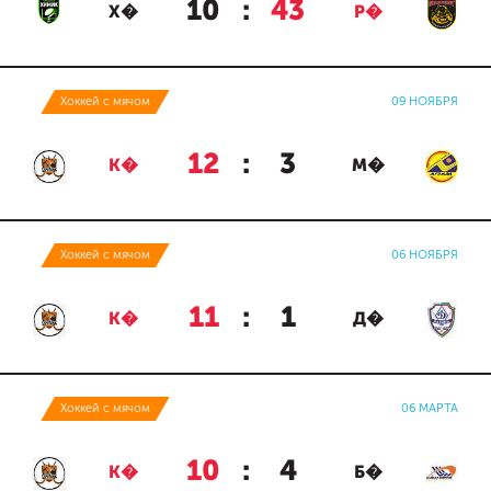
10
:
43
Х�
Р�
Хоккей с мячом
09 НОЯБРЯ
12
:
3
К�
М�
Хоккей с мячом
06 НОЯБРЯ
11
:
1
К�
Д�
Хоккей с мячом
06 МАРТА
10
:
4
К�
Б�