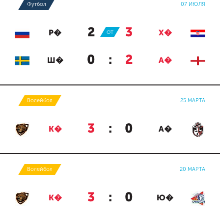
Футбол
07 ИЮЛЯ
2
:
3
Р�
ОТ
Х�
0
:
2
Ш�
А�
Волейбол
25 МАРТА
3
:
0
К�
А�
Волейбол
20 МАРТА
3
:
0
К�
Ю�