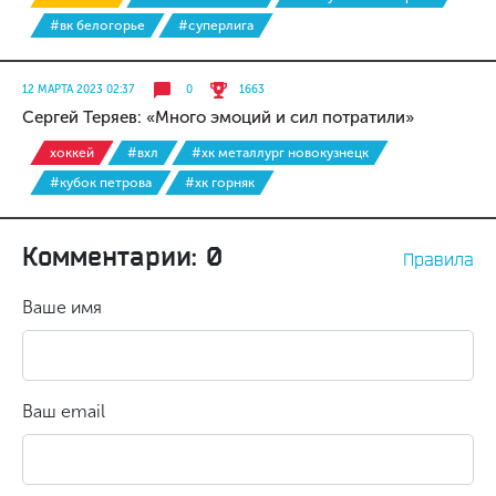
#вк белогорье
#суперлига
12 МАРТА 2023 02:37
0
1663
Сергей Теряев: «Много эмоций и сил потратили»
хоккей
#вхл
#хк металлург новокузнецк
#кубок петрова
#хк горняк
Комментарии: 0
Правила
Ваше имя
Ваш email