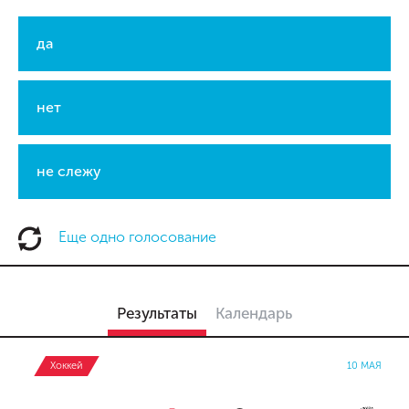
да
нет
не слежу
Еще одно голосование
Результаты
Календарь
Хоккей
10 МАЯ