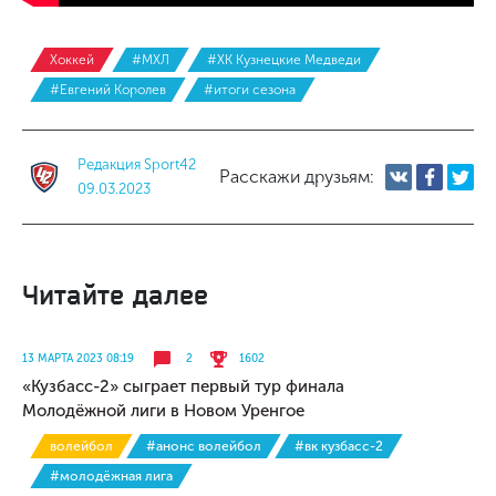
Хоккей
#МХЛ
#ХК Кузнецкие Медведи
#Евгений Королев
#итоги сезона
Редакция Sport42
Расскажи друзьям:
09.03.2023
Читайте далее
13 МАРТА 2023 08:19
2
1602
«Кузбасс-2» сыграет первый тур финала
Молодёжной лиги в Новом Уренгое
волейбол
#анонс волейбол
#вк кузбасс-2
#молодёжная лига