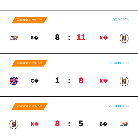
Хоккей с мячом
03 МАРТА
8
:
11
Б�
К�
Хоккей с мячом
28 ФЕВРАЛЯ
1
:
8
С�
К�
Хоккей с мячом
22 ФЕВРАЛЯ
8
:
5
К�
Б�