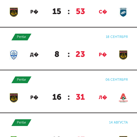
15
:
53
Р�
С�
Регби
18 СЕНТЯБРЯ
8
:
23
Д�
Р�
Регби
06 СЕНТЯБРЯ
16
:
31
Р�
Л�
Регби
14 АВГУСТА