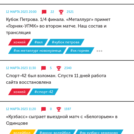
12 МАРТА 2023 20:00
22
2521
Кубок Петрова. 1/4 финала. «Металлург» примет
«Горняк-УГМК» во втором матче. Наш состав и
трансляция
хоккей
#вхл
#кубок петрова
#хк металлург новокузнецк
#хк горняк
12 МАРТА 2023 11:30
5
2340
Спорт-42 был взломан. Спустя 11 дней работа
сайта восстановлена
хоккей
#спорт-42
12 МАРТА 2023 11:20
0
1597
«Кузбасс» сыграет выездной матч с «Белогорьем» в
Одинцове
волейбол
#анонс волейбол
#вк кузбасс кемерово