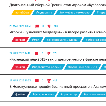
Диагональный сборной Греции стал игроком «Кузбасса»
волейбол
#суперлига
#вк кузбасс кемерово
#пере
28 МАЯ 2026 08:59
0
303
Игроки «Кузнецких Медведей» - в лагере развития юни
хоккей
#мхл
#хк кузнецкие медведи
#сборная рос
27 МАЯ 2026 14:12
0
371
«Кузнецкий лёд-2011» занял шестое место в финале пер
хоккей
#первенство россии
#кузнецкий лед-2011
#
27 МАЯ 2026 10:53
0
412
В Новокузнецке прошёл бесплатный просмотр в Акаде
футбол
#фк краснодар
#просмотр
#роман сытник