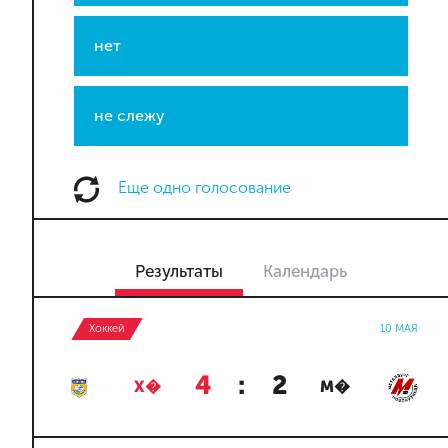
нет
не слежу
Еще одно голосование
Результаты
Календарь
Хоккей
10 МАЯ
4
:
2
Х�
М�