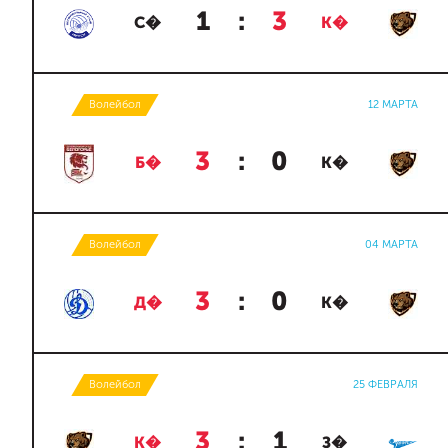
1
:
3
С�
К�
Волейбол
12 МАРТА
3
:
0
Б�
К�
Волейбол
04 МАРТА
3
:
0
Д�
К�
Волейбол
25 ФЕВРАЛЯ
3
:
1
К�
З�