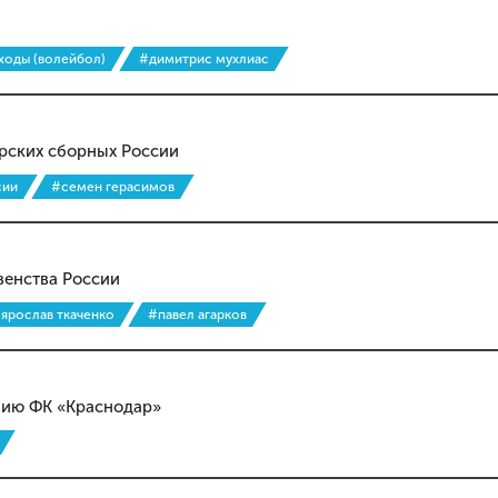
ходы (волейбол)
#димитрис мухлиас
орских сборных России
сии
#семен герасимов
венства России
ярослав ткаченко
#павел агарков
мию ФК «Краснодар»