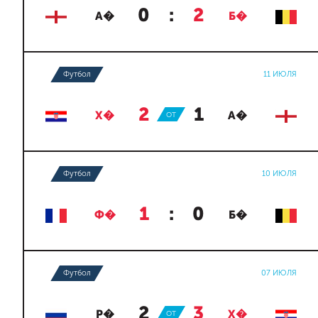
0
:
2
А�
Б�
Футбол
11 ИЮЛЯ
2
:
1
Х�
ОТ
А�
Футбол
10 ИЮЛЯ
1
:
0
Ф�
Б�
Футбол
07 ИЮЛЯ
2
:
3
Р�
ОТ
Х�