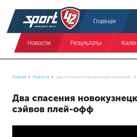
Главная
Новости
Результаты
Кале
Главная
Новости
Два спасения новокузнецких вратарей - в
Два спасения новокузнецки
сэйвов плей-офф