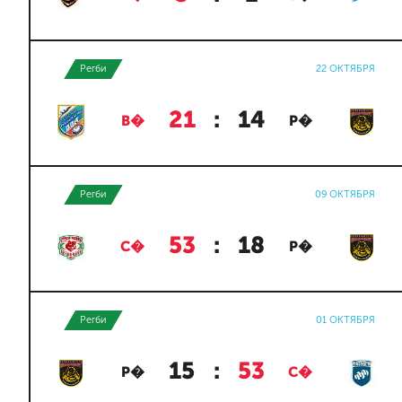
Регби
22 ОКТЯБРЯ
21
:
14
В�
Р�
Регби
09 ОКТЯБРЯ
53
:
18
С�
Р�
Регби
01 ОКТЯБРЯ
15
:
53
Р�
С�