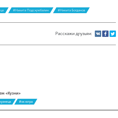
ецк
#Никита Подскребалин
#Никита Богданов
Расскажи друзьям:
ем «Кузни»
кузнецк
#хк югра