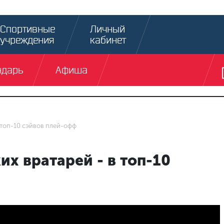
Спортивные
Личный
учреждения
кабинет
ндарь
Афиша
 топ-10 сэйвов плей-офф
х вратарей - в топ-10