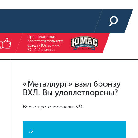
При поддержке
благотворительного
фонда «Юмас» им.
Ю. М. Асаилова
«Металлург» взял бронзу
ВХЛ. Вы удовлетворены?
Всего проголосовали: 330
да