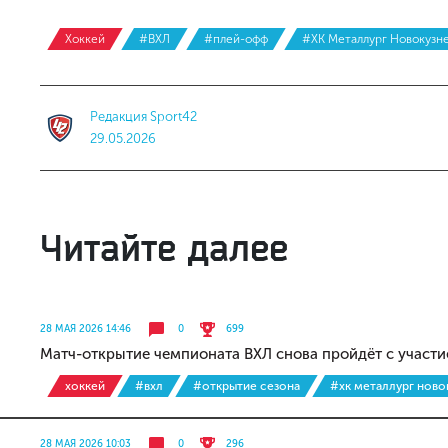
Хоккей
#ВХЛ
#плей-офф
#ХК Металлург Новокузн
Редакция Sport42
29.05.2026
Читайте далее
28 МАЯ 2026 14:46
0
699
Матч-открытие чемпионата ВХЛ снова пройдёт с участи
хоккей
#вхл
#открытие сезона
#хк металлург ново
28 МАЯ 2026 10:03
0
296