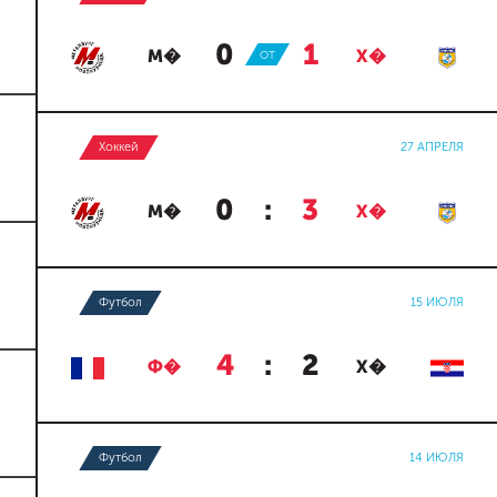
0
:
1
М�
ОТ
Х�
Хоккей
27 АПРЕЛЯ
0
:
3
М�
Х�
Футбол
15 ИЮЛЯ
4
:
2
Ф�
Х�
Футбол
14 ИЮЛЯ