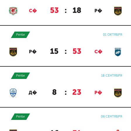
53
:
18
С�
Р�
Регби
01 ОКТЯБРЯ
15
:
53
Р�
С�
Регби
18 СЕНТЯБРЯ
8
:
23
Д�
Р�
Регби
06 СЕНТЯБРЯ