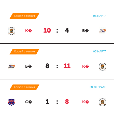
Хоккей с мячом
06 МАРТА
10
:
4
К�
Б�
Хоккей с мячом
03 МАРТА
8
:
11
Б�
К�
Хоккей с мячом
28 ФЕВРАЛЯ
1
:
8
С�
К�