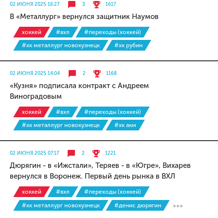
02 ИЮНЯ 2025 16:27
3
1617
В «Металлург» вернулся защитник Наумов
хоккей
#вхл
#переходы (хоккей)
#хк металлург новокузнецк
#хк рубин
02 ИЮНЯ 2025 14:04
2
1168
«Кузня» подписала контракт с Андреем
Виноградовым
хоккей
#вхл
#переходы (хоккей)
#хк металлург новокузнецк
#хк акм
02 ИЮНЯ 2025 07:17
2
1221
Дюрягин - в «Ижстали», Теряев - в «Югре», Вихарев
вернулся в Воронеж. Первый день рынка в ВХЛ
хоккей
#вхл
#переходы (хоккей)
#хк металлург новокузнецк
#денис дюрягин