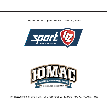
Спортивное интернет-телевидение Кузбасса
При поддержке благотворительного фонда "Юмас" им. Ю. М. Асаилова