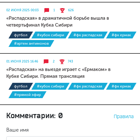
02 ИЮНЯ 2025 00:03
1
626
«Распадская» в драматичной борьбе вышла в
четвертьфинал Кубка Сибири
футбол
#кубок сибири
#фк распадская
#фк ермак
#артем антимонов
01 ИЮНЯ 2025 16:46
2
743
«Распадская» на выезде играет с «Ермаком» в
Кубке Сибири. Прямая трансляция
футбол
#кубок сибири
#фк распадская
#фк ермак
#прямой эфир
Комментарии: 0
Правила
Ваше имя