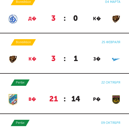
Волейбол
04 МАРТА
3
:
0
Д�
К�
Волейбол
25 ФЕВРАЛЯ
3
:
1
К�
З�
Регби
22 ОКТЯБРЯ
21
:
14
В�
Р�
Регби
09 ОКТЯБРЯ