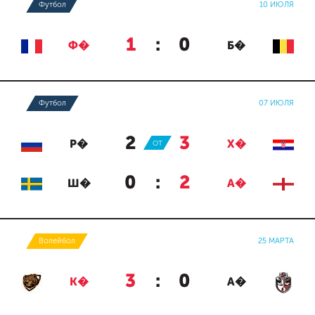
Футбол
10 ИЮЛЯ
1
:
0
Ф�
Б�
Футбол
07 ИЮЛЯ
2
:
3
Р�
ОТ
Х�
0
:
2
Ш�
А�
Волейбол
25 МАРТА
3
:
0
К�
А�