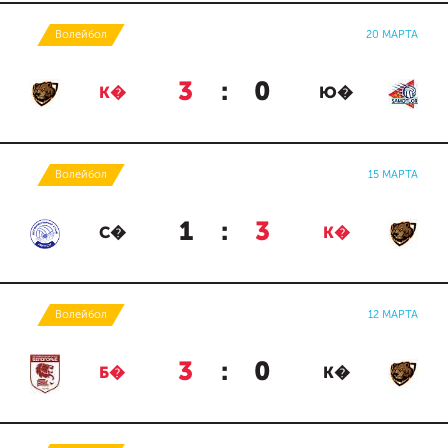
Волейбол
20 МАРТА
3
:
0
К�
Ю�
Волейбол
15 МАРТА
1
:
3
С�
К�
Волейбол
12 МАРТА
3
:
0
Б�
К�