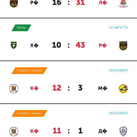
16
:
31
Р�
Л�
Регби
14 АВГУСТА
10
:
43
Х�
Р�
Хоккей с мячом
09 НОЯБРЯ
12
:
3
К�
М�
Хоккей с мячом
06 НОЯБРЯ
11
:
1
К�
Д�