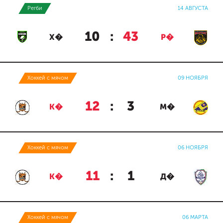
Регби
14 АВГУСТА
10
:
43
Х�
Р�
Хоккей с мячом
09 НОЯБРЯ
12
:
3
К�
М�
Хоккей с мячом
06 НОЯБРЯ
11
:
1
К�
Д�
Хоккей с мячом
06 МАРТА