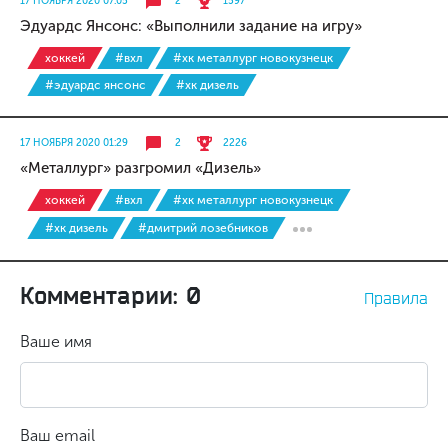
17 НОЯБРЯ 2020 07:05
2
1597
Эдуардс Янсонс: «Выполнили задание на игру»
хоккей
#вхл
#хк металлург новокузнецк
#эдуардс янсонс
#хк дизель
17 НОЯБРЯ 2020 01:29
2
2226
«Металлург» разгромил «Дизель»
хоккей
#вхл
#хк металлург новокузнецк
#хк дизель
#дмитрий лозебников
Комментарии: 0
Правила
Ваше имя
Ваш email