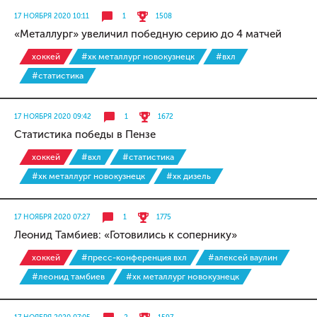
17 НОЯБРЯ 2020 10:11
1
1508
«Металлург» увеличил победную серию до 4 матчей
хоккей
#хк металлург новокузнецк
#вхл
#статистика
17 НОЯБРЯ 2020 09:42
1
1672
Статистика победы в Пензе
хоккей
#вхл
#статистика
#хк металлург новокузнецк
#хк дизель
17 НОЯБРЯ 2020 07:27
1
1775
Леонид Тамбиев: «Готовились к сопернику»
хоккей
#пресс-конференция вхл
#алексей ваулин
#леонид тамбиев
#хк металлург новокузнецк