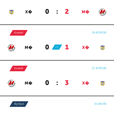
0
:
2
Х�
М�
Хоккей
29 АПРЕЛЯ
0
:
1
М�
ОТ
Х�
Хоккей
27 АПРЕЛЯ
0
:
3
М�
Х�
Футбол
15 ИЮЛЯ