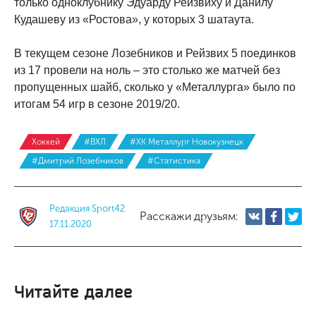
только одноклубнику Эдуарду Рейзвиху и Данилу
Кудашеву из «Ростова», у которых 3 шатаута.
В текущем сезоне Лозебников и Рейзвих 5 поединков
из 17 провели на ноль – это столько же матчей без
пропущенных шайб, сколько у «Металлурга» было по
итогам 54 игр в сезоне 2019/20.
Хоккей
#ВХЛ
#ХК Металлург Новокузнецк
#Дмитрий Лозебников
#Статистика
Редакция Sport42
Расскажи друзьям:
17.11.2020
Читайте далее