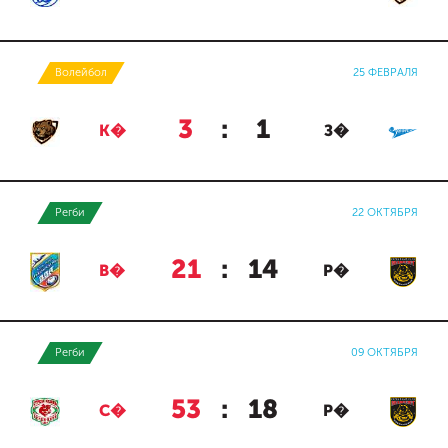
Волейбол
25 ФЕВРАЛЯ
3
:
1
К�
З�
Регби
22 ОКТЯБРЯ
21
:
14
В�
Р�
Регби
09 ОКТЯБРЯ
53
:
18
С�
Р�