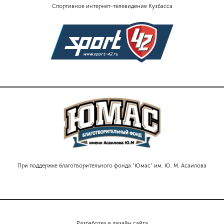
Спортивное интернет-телевидение Кузбасса
При поддержке благотворительного фонда "Юмас" им. Ю. М. Асаилова
Разработка и дизайн сайта