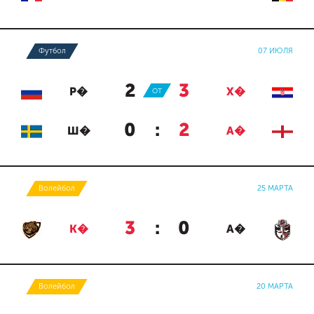
Футбол
07 ИЮЛЯ
2
:
3
Р�
ОТ
Х�
0
:
2
Ш�
А�
Волейбол
25 МАРТА
3
:
0
К�
А�
Волейбол
20 МАРТА