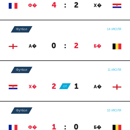
4
:
2
Ф�
Х�
Футбол
14 ИЮЛЯ
0
:
2
А�
Б�
Футбол
11 ИЮЛЯ
2
:
1
Х�
ОТ
А�
Футбол
10 ИЮЛЯ
1
:
0
Ф�
Б�