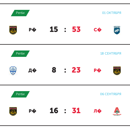
Регби
01 ОКТЯБРЯ
15
:
53
Р�
С�
Регби
18 СЕНТЯБРЯ
8
:
23
Д�
Р�
Регби
06 СЕНТЯБРЯ
16
:
31
Р�
Л�