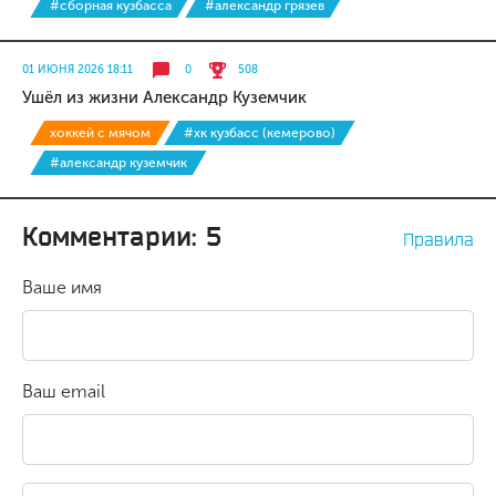
#сборная кузбасса
#александр грязев
01 ИЮНЯ 2026 18:11
0
508
Ушёл из жизни Александр Куземчик
хоккей с мячом
#хк кузбасс (кемерово)
#александр куземчик
Комментарии: 5
Правила
Ваше имя
Ваш email