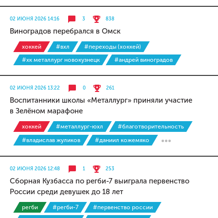
02 ИЮНЯ 2026 14:16
3
838
Виноградов перебрался в Омск
хоккей
#вхл
#переходы (хоккей)
#хк металлург новокузнецк
#андрей виноградов
02 ИЮНЯ 2026 13:22
0
261
Воспитанники школы «Металлург» приняли участие
в Зелёном марафоне
хоккей
#металлург-юхл
#благотворительность
#владислав жуликов
#даниил кожемяко
02 ИЮНЯ 2026 12:48
1
253
Сборная Кузбасса по регби-7 выиграла первенство
России среди девушек до 18 лет
регби
#регби-7
#первенство россии