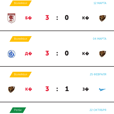
Волейбол
12 МАРТА
3
:
0
Б�
К�
Волейбол
04 МАРТА
3
:
0
Д�
К�
Волейбол
25 ФЕВРАЛЯ
3
:
1
К�
З�
Регби
22 ОКТЯБРЯ