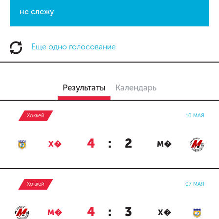
не слежу
Еще одно голосование
Результаты
Календарь
Хоккей
10 МАЯ
4
:
2
Х�
М�
Хоккей
07 МАЯ
4
:
3
М�
Х�