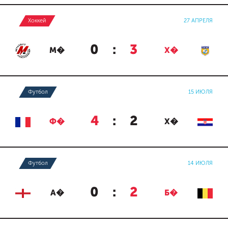
Хоккей
27 АПРЕЛЯ
0
:
3
М�
Х�
Футбол
15 ИЮЛЯ
4
:
2
Ф�
Х�
Футбол
14 ИЮЛЯ
0
:
2
А�
Б�