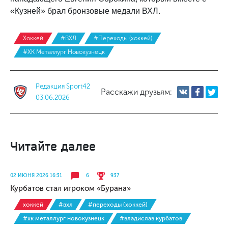
«Кузней» брал бронзовые медали ВХЛ.
Хоккей
#ВХЛ
#Переходы (хоккей)
#ХК Металлург Новокузнецк
Редакция Sport42
Расскажи друзьям:
03.06.2026
Читайте далее
02 ИЮНЯ 2026 16:31
6
937
Курбатов стал игроком «Бурана»
хоккей
#вхл
#переходы (хоккей)
#хк металлург новокузнецк
#владислав курбатов