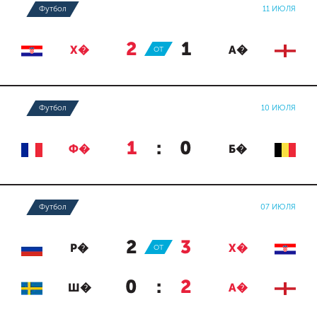
Футбол
11 ИЮЛЯ
2
:
1
Х�
ОТ
А�
Футбол
10 ИЮЛЯ
1
:
0
Ф�
Б�
Футбол
07 ИЮЛЯ
2
:
3
Р�
ОТ
Х�
0
:
2
Ш�
А�