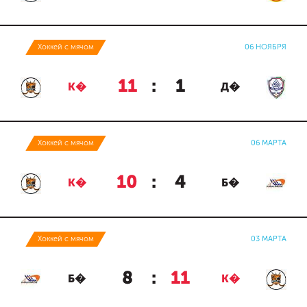
Хоккей с мячом
06 НОЯБРЯ
11
:
1
К�
Д�
Хоккей с мячом
06 МАРТА
10
:
4
К�
Б�
Хоккей с мячом
03 МАРТА
8
:
11
Б�
К�