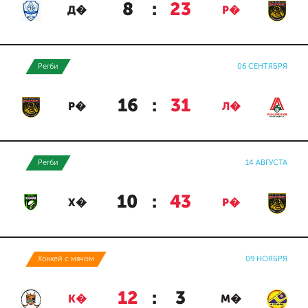
8
:
23
Д�
Р�
Регби
06 СЕНТЯБРЯ
16
:
31
Р�
Л�
Регби
14 АВГУСТА
10
:
43
Х�
Р�
Хоккей с мячом
09 НОЯБРЯ
12
:
3
К�
М�