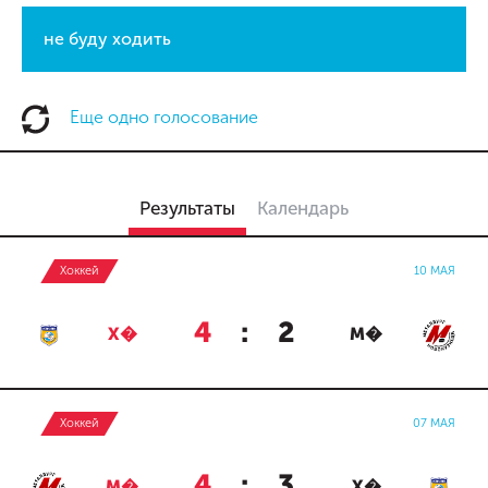
не буду ходить
Еще одно голосование
Результаты
Календарь
Хоккей
10 МАЯ
4
:
2
Х�
М�
Хоккей
07 МАЯ
4
:
3
М�
Х�