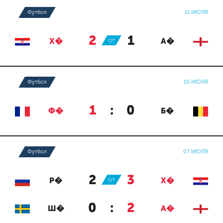
Футбол
11 ИЮЛЯ
2
:
1
Х�
ОТ
А�
Футбол
10 ИЮЛЯ
1
:
0
Ф�
Б�
Футбол
07 ИЮЛЯ
2
:
3
Р�
ОТ
Х�
0
:
2
Ш�
А�