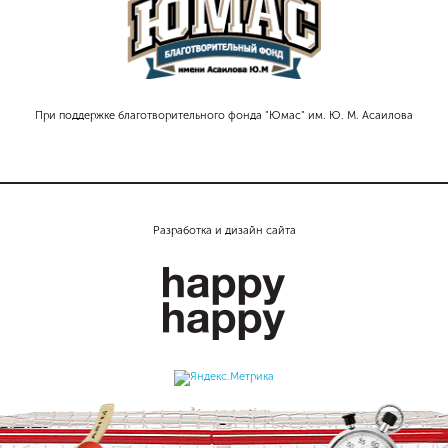
При поддержке благотворительного фонда "Юмас" им. Ю. М. Асаилова
Разработка и дизайн сайта