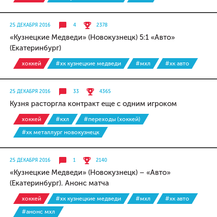
25 ДЕКАБРЯ 2016
4
2378
«Кузнецкие Медведи» (Новокузнецк) 5:1 «Авто»
(Екатеринбург)
хоккей
#хк кузнецкие медведи
#мхл
#хк авто
25 ДЕКАБРЯ 2016
33
4365
Кузня расторгла контракт еще с одним игроком
хоккей
#кхл
#переходы (хоккей)
#хк металлург новокузнецк
25 ДЕКАБРЯ 2016
1
2140
«Кузнецкие Медведи» (Новокузнецк) – «Авто»
(Екатеринбург). Анонс матча
хоккей
#хк кузнецкие медведи
#мхл
#хк авто
#анонс мхл