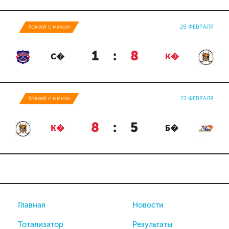
Хоккей с мячом
28 ФЕВРАЛЯ
1
:
8
С�
К�
Хоккей с мячом
22 ФЕВРАЛЯ
8
:
5
К�
Б�
Главная
Новости
Тотализатор
Результаты