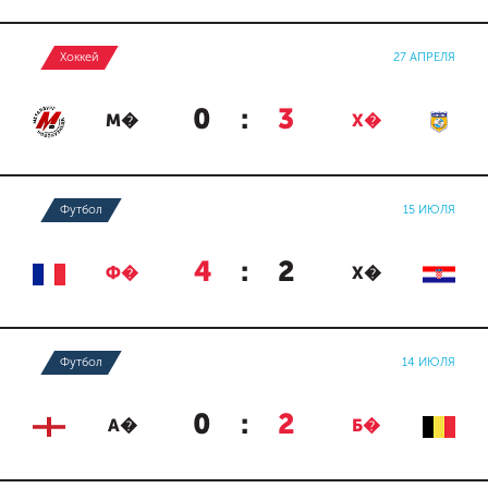
Хоккей
27 АПРЕЛЯ
0
:
3
М�
Х�
Футбол
15 ИЮЛЯ
4
:
2
Ф�
Х�
Футбол
14 ИЮЛЯ
0
:
2
А�
Б�