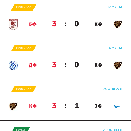
Волейбол
12 МАРТА
3
:
0
Б�
К�
Волейбол
04 МАРТА
3
:
0
Д�
К�
Волейбол
25 ФЕВРАЛЯ
3
:
1
К�
З�
Регби
22 ОКТЯБРЯ