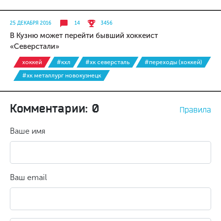
25 ДЕКАБРЯ 2016
14
3456
В Кузню может перейти бывший хоккеист
«Северстали»
хоккей
#кхл
#хк северсталь
#переходы (хоккей)
#хк металлург новокузнецк
Комментарии: 0
Правила
Ваше имя
Ваш email