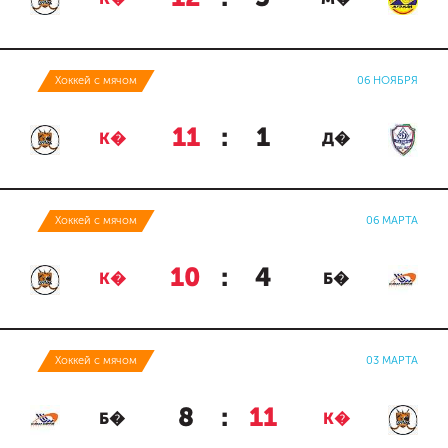
Хоккей с мячом
06 НОЯБРЯ
11
:
1
К�
Д�
Хоккей с мячом
06 МАРТА
10
:
4
К�
Б�
Хоккей с мячом
03 МАРТА
8
:
11
Б�
К�