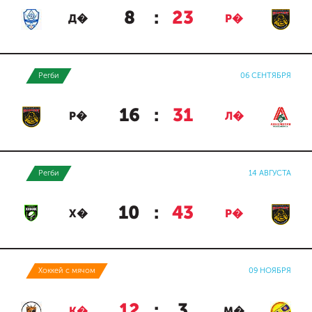
8
:
23
Д�
Р�
Регби
06 СЕНТЯБРЯ
16
:
31
Р�
Л�
Регби
14 АВГУСТА
10
:
43
Х�
Р�
Хоккей с мячом
09 НОЯБРЯ
12
:
3
К�
М�