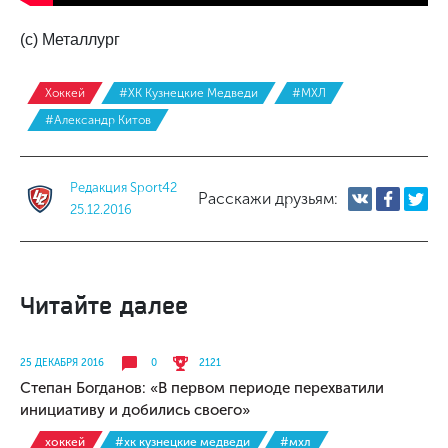
(с) Металлург
Хоккей
#ХК Кузнецкие Медведи
#МХЛ
#Александр Китов
Редакция Sport42
Расскажи друзьям:
25.12.2016
Читайте далее
25 ДЕКАБРЯ 2016
0
2121
Степан Богданов: «В первом периоде перехватили
инициативу и добились своего»
хоккей
#хк кузнецкие медведи
#мхл