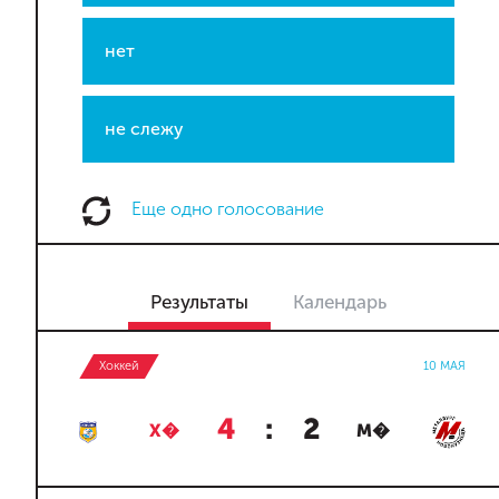
нет
не слежу
Еще одно голосование
Результаты
Календарь
Хоккей
10 МАЯ
4
:
2
Х�
М�