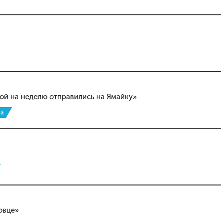
ной на неделю отправились на Ямайку»
оа
овце»