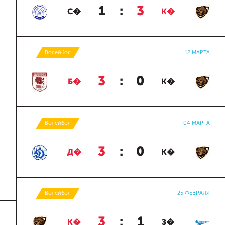
1
:
3
С�
К�
Волейбол
12 МАРТА
3
:
0
Б�
К�
Волейбол
04 МАРТА
3
:
0
Д�
К�
Волейбол
25 ФЕВРАЛЯ
3
:
1
К�
З�