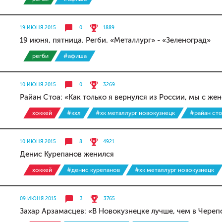
19 ИЮНЯ 2015
0
1889
19 июня, пятница. Регби. «Металлург» - «Зеленоград»
регби
#афиша
10 ИЮНЯ 2015
0
3269
Райан Стоа: «Как только я вернулся из России, мы с же
хоккей
#кхл
#хк металлург новокузнецк
#райан ст
10 ИЮНЯ 2015
8
4921
Денис Курепанов женился
хоккей
#денис курепанов
#хк металлург новокузнецк
09 ИЮНЯ 2015
3
3765
Захар Арзамасцев: «В Новокузнецке лучше, чем в Череп