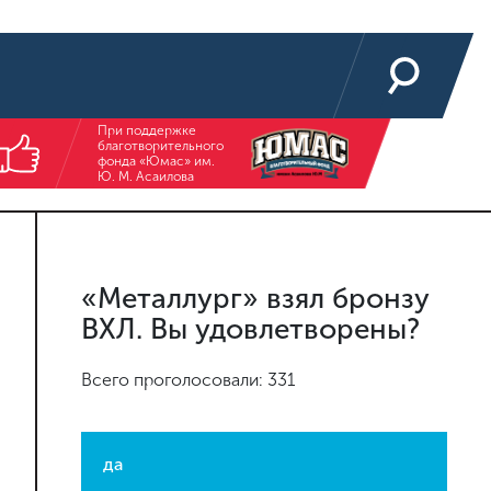
При поддержке
благотворительного
фонда «Юмас» им.
Ю. М. Асаилова
«Металлург» взял бронзу
ВХЛ. Вы удовлетворены?
Всего проголосовали: 331
да