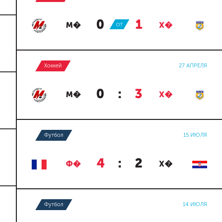
0
:
1
М�
ОТ
Х�
Хоккей
27 АПРЕЛЯ
0
:
3
М�
Х�
Футбол
15 ИЮЛЯ
4
:
2
Ф�
Х�
Футбол
14 ИЮЛЯ