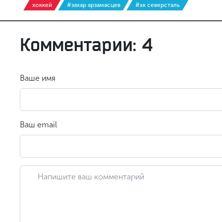
хоккей
#захар арзамасцев
#хк северсталь
Комментарии: 4
Ваше имя
Ваш email