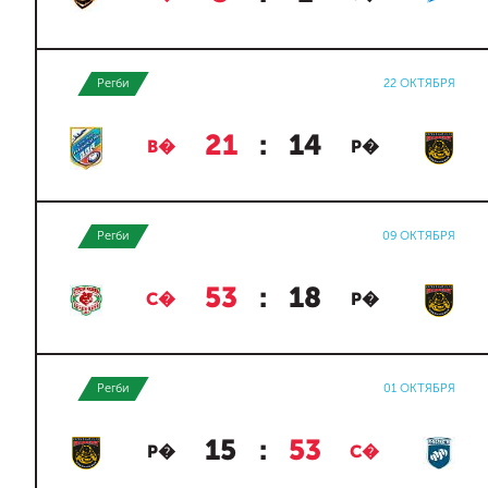
Регби
22 ОКТЯБРЯ
21
:
14
В�
Р�
Регби
09 ОКТЯБРЯ
53
:
18
С�
Р�
Регби
01 ОКТЯБРЯ
15
:
53
Р�
С�