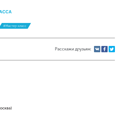
БАССА
#Мастер-класс
Расскажи друзьям:
осква)