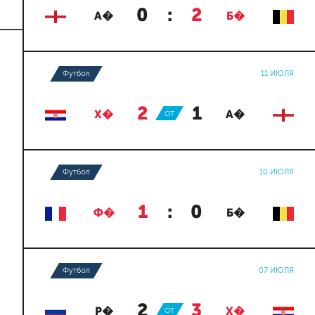
0
:
2
А�
Б�
Футбол
11 ИЮЛЯ
2
:
1
Х�
ОТ
А�
Футбол
10 ИЮЛЯ
1
:
0
Ф�
Б�
Футбол
07 ИЮЛЯ
2
:
3
Р�
ОТ
Х�