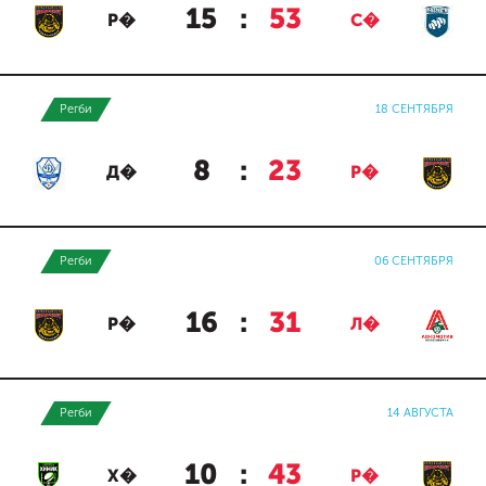
15
:
53
Р�
С�
Регби
18 СЕНТЯБРЯ
8
:
23
Д�
Р�
Регби
06 СЕНТЯБРЯ
16
:
31
Р�
Л�
Регби
14 АВГУСТА
10
:
43
Х�
Р�