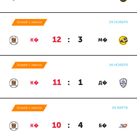
Хоккей с мячом
09 НОЯБРЯ
12
:
3
К�
М�
Хоккей с мячом
06 НОЯБРЯ
11
:
1
К�
Д�
Хоккей с мячом
06 МАРТА
10
:
4
К�
Б�