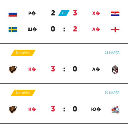
2
:
3
Р�
ОТ
Х�
0
:
2
Ш�
А�
Волейбол
25 МАРТА
3
:
0
К�
А�
Волейбол
20 МАРТА
3
:
0
К�
Ю�