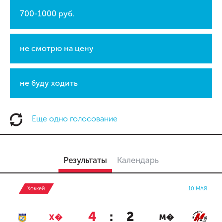
700-1000 руб.
не смотрю на цену
не буду ходить
Еще одно голосование
Результаты
Календарь
Хоккей
10 МАЯ
4
:
2
Х�
М�