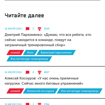
Читайте далее
16 ИЮЛЯ 2014
2
3629
Дмитрий Пархоменко: «Думаю, что все ребята, кто
сейчас находится в команде, поедут на
заграничный тренировочный сбор»
хоккей
#кхл
#дмитрий пархоменко
#хк металлург новокузнецк
16 ИЮЛЯ 2014
6
4927
Алексей Косоуров: «У нас очень приличные
нагрузки. Сейчас много беговых упражнений»
хоккей
#алексей косоуров
#хк металлург новокузнецк
16 ИЮЛЯ 2014
2
3784