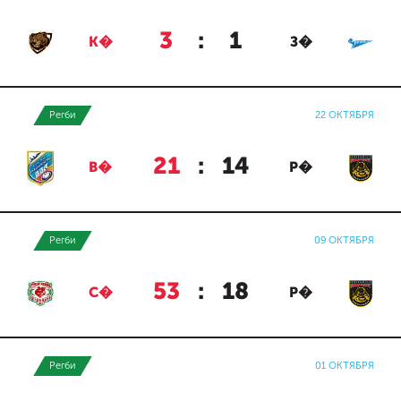
3
:
1
К�
З�
Регби
22 ОКТЯБРЯ
21
:
14
В�
Р�
Регби
09 ОКТЯБРЯ
53
:
18
С�
Р�
Регби
01 ОКТЯБРЯ