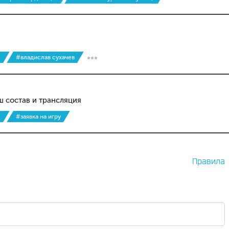
с
#владислав сухачев
ш состав и трансляция
с
#заявка на игру
Правила