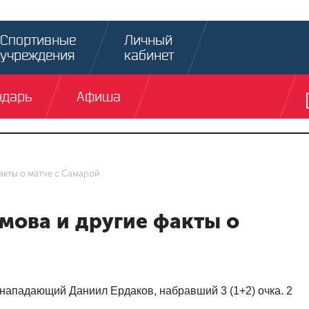
Спортивные
Личный
учреждения
кабинет
ндарь
Афиша
факты о матче с Самарой
тёмова и другие факты о
нападающий Даниил Ердаков, набравший 3 (1+2) очка. 2