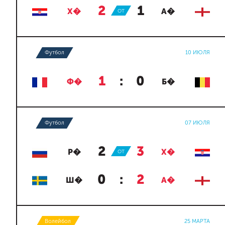
2
:
1
Х�
ОТ
А�
Футбол
10 ИЮЛЯ
1
:
0
Ф�
Б�
Футбол
07 ИЮЛЯ
2
:
3
Р�
ОТ
Х�
0
:
2
Ш�
А�
Волейбол
25 МАРТА