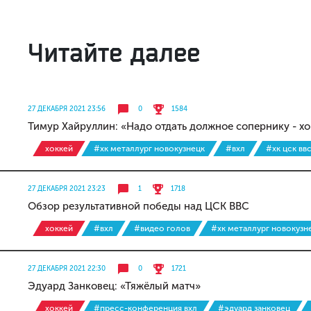
Читайте далее
27 ДЕКАБРЯ 2021 23:56
0
1584
Тимур Хайруллин: «Надо отдать должное сопернику - х
хоккей
#хк металлург новокузнецк
#вхл
#хк цск вв
27 ДЕКАБРЯ 2021 23:23
1
1718
Обзор результативной победы над ЦСК ВВС
хоккей
#вхл
#видео голов
#хк металлург новокузн
27 ДЕКАБРЯ 2021 22:30
0
1721
Эдуард Занковец: «Тяжёлый матч»
хоккей
#пресс-конференция вхл
#эдуард занковец