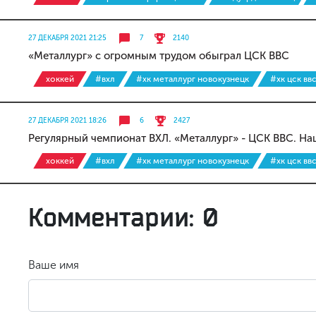
27 ДЕКАБРЯ 2021 21:25
7
2140
«Металлург» с огромным трудом обыграл ЦСК ВВС
хоккей
#вхл
#хк металлург новокузнецк
#хк цск вв
27 ДЕКАБРЯ 2021 18:26
6
2427
Регулярный чемпионат ВХЛ. «Металлург» - ЦСК ВВС. На
хоккей
#вхл
#хк металлург новокузнецк
#хк цск вв
Комментарии: 0
Ваше имя