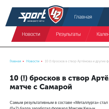
Главная
Новости
Результаты
Кале
Главная
Новости
10 (!) бросков в створ Артёмова и другие 
10 (!) бросков в створ Ар
матче с Самарой
Самым результативным в составе «Металлурга» стал 
(0+2) балла заработал форвард Максим Кицын.