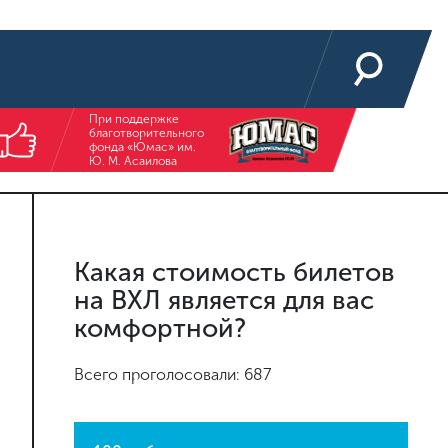
При поддержке
благотворительного
фонда «Юмас» им.
Ю. М. Асаилова
Какая стоимость билетов
на ВХЛ является для вас
комфортной?
Всего проголосовали: 687