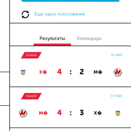
Еще одно голосование
Результаты
Календарь
Хоккей
10 МАЯ
4
:
2
Х�
М�
Хоккей
07 МАЯ
4
:
3
М�
Х�