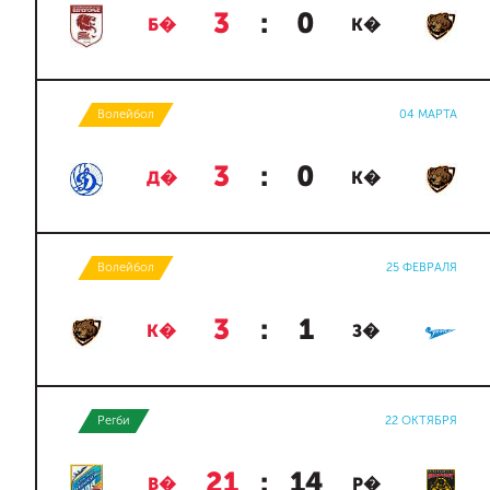
3
:
0
Б�
К�
Волейбол
04 МАРТА
3
:
0
Д�
К�
Волейбол
25 ФЕВРАЛЯ
3
:
1
К�
З�
Регби
22 ОКТЯБРЯ
21
:
14
В�
Р�