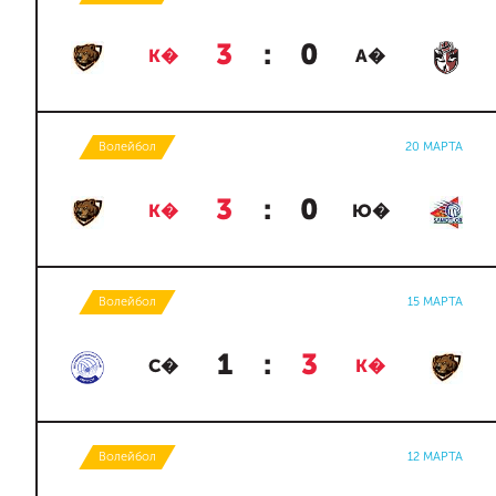
3
:
0
К�
А�
Волейбол
20 МАРТА
3
:
0
К�
Ю�
Волейбол
15 МАРТА
1
:
3
С�
К�
Волейбол
12 МАРТА