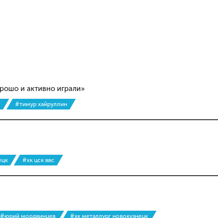
орошо и активно играли»
с
#тимур хайруллин
ецк
#хк цск ввс
#юрий мордвинцев
#хк металлург новокузнецк