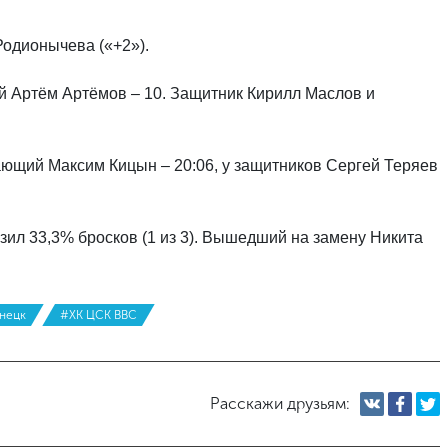
Родионычева («+2»).
й Артём Артёмов – 10. Защитник Кирилл Маслов и
ющий Максим Кицын – 20:06, у защитников Сергей Теряев
зил 33,3% бросков (1 из 3). Вышедший на замену Никита
знецк
#ХК ЦСК ВВС
Расскажи друзьям: