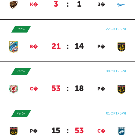
3
:
1
К�
З�
Регби
22 ОКТЯБРЯ
21
:
14
В�
Р�
Регби
09 ОКТЯБРЯ
53
:
18
С�
Р�
Регби
01 ОКТЯБРЯ
15
:
53
Р�
С�