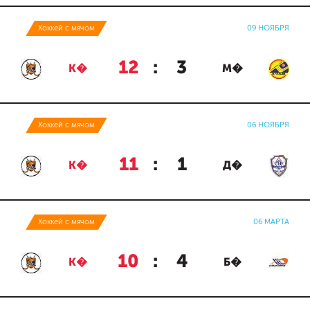
Хоккей с мячом
09 НОЯБРЯ
12
:
3
К�
М�
Хоккей с мячом
06 НОЯБРЯ
11
:
1
К�
Д�
Хоккей с мячом
06 МАРТА
10
:
4
К�
Б�