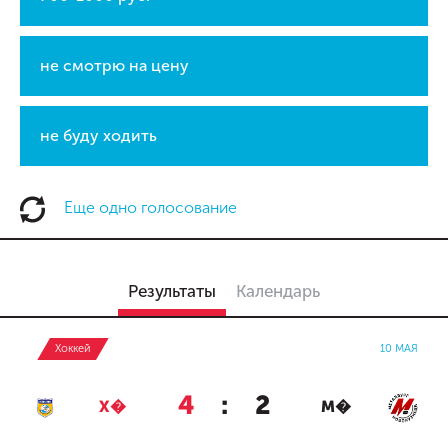
не смотрю на цену
не буду ходить
Еще одно голосование
Результаты
Календарь
Хоккей
10 МАЯ
4
:
2
Х�
М�