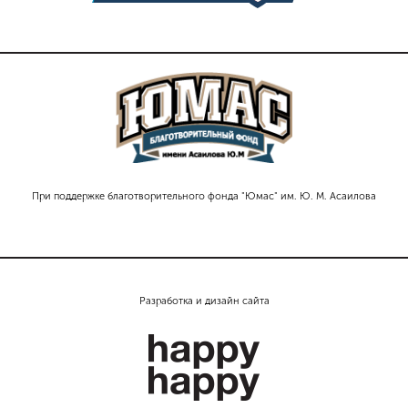
При поддержке благотворительного фонда "Юмас" им. Ю. М. Асаилова
Разработка и дизайн сайта